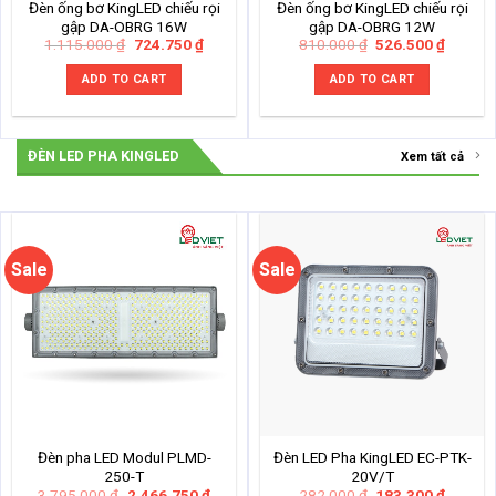
Đèn ống bơ KingLED chiếu rọi
Đèn ống bơ KingLED chiếu rọi
gập DA-OBRG 16W
gập DA-OBRG 12W
Original
Current
Original
Current
1.115.000
₫
724.750
₫
810.000
₫
526.500
₫
price
price
price
price
was:
is:
was:
is:
ADD TO CART
ADD TO CART
1.115.000 ₫.
724.750 ₫.
810.000 ₫.
526.500
ĐÈN LED PHA KINGLED
Xem tất cả
Sale
Sale
Đèn pha LED Modul PLMD-
Đèn LED Pha KingLED EC-PTK-
250-T
20V/T
Original
Current
Original
Current
3.795.000
₫
2.466.750
₫
282.000
₫
183.300
₫