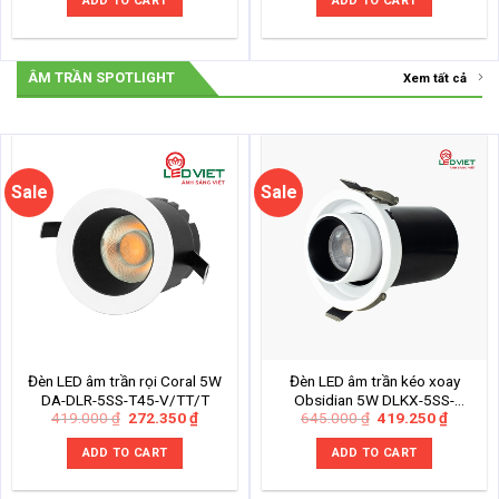
ADD TO CART
ADD TO CART
196.000 ₫.
127.400 ₫.
399.000 ₫.
259.350
ÂM TRẦN SPOTLIGHT
Xem tất cả
Sale
Sale
Đèn LED âm trần rọi Coral 5W
Đèn LED âm trần kéo xoay
DA-DLR-5SS-T45-V/TT/T
Obsidian 5W DLKX-5SS-
Original
Current
Original
Current
419.000
₫
272.350
₫
645.000
₫
419.250
₫
V/TT/T-T
price
price
price
price
was:
is:
was:
is:
ADD TO CART
ADD TO CART
419.000 ₫.
272.350 ₫.
645.000 ₫.
419.250