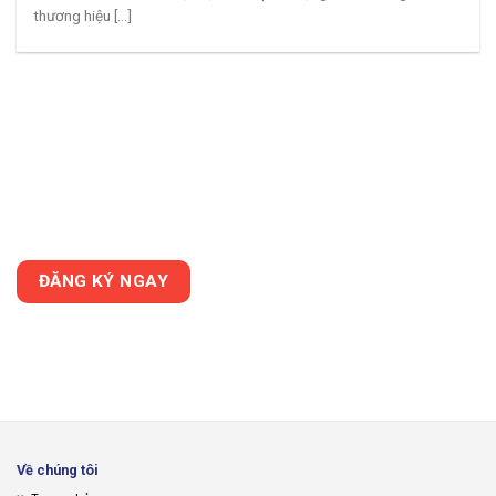
thương hiệu [...]
DÀNH CHO NHÀ PHÂN PHỐI / ĐẠI LÝ
KINGLED luôn có những chính sách tốt nhất dành cho nhà phân phối /
đại lý của mình. Nếu bạn chưa là nhà phân phối / đại lý của KINGLED hãy
đăng ký ngay hôm nay
ĐĂNG KÝ NGAY
Về chúng tôi