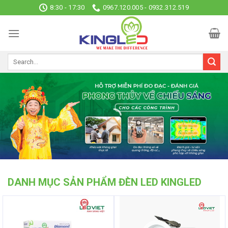
Skip
8:30 - 17:30
0967.120.005 - 0932.312.519
to
content
DANH MỤC SẢN PHẨM ĐÈN LED KINGLED