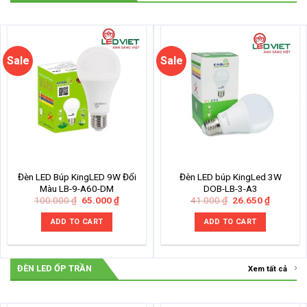
Sale
Sale
Đèn LED Búp KingLED 9W Đổi
Đèn LED búp KingLed 3W
Màu LB-9-A60-DM
DOB-LB-3-A3
Original
Current
Original
Current
100.000
₫
65.000
₫
41.000
₫
26.650
₫
price
price
price
price
was:
is:
was:
is:
ADD TO CART
ADD TO CART
100.000 ₫.
65.000 ₫.
41.000 ₫.
26.650 ₫
ĐÈN LED ỐP TRẦN
Xem tất cả