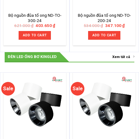
Bộ nguồn đũa tổ ong ND-TO-
Bộ nguồn đũa tổ ong ND-TO-
300-24
200-24
Original
Current
Original
Current
621.000
₫
403.650
₫
534.000
₫
347.100
₫
price
price
price
price
was:
is:
was:
is:
ADD TO CART
ADD TO CART
621.000 ₫.
403.650 ₫.
534.000 ₫.
347.100
ĐÈN LED ỐNG BƠ KINGLED
Xem tất cả
Sale
Sale