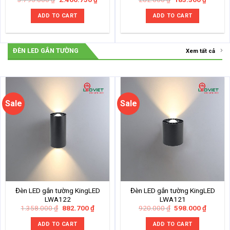
price
price
price
price
was:
is:
was:
is:
ADD TO CART
ADD TO CART
3.795.000 ₫.
2.466.750 ₫.
282.000 ₫.
183.300
ĐÈN LED GẮN TƯỜNG
Xem tất cả
Sale
Sale
Đèn LED gắn tường KingLED
Đèn LED gắn tường KingLED
LWA122
LWA121
Original
Current
Original
Current
1.358.000
₫
882.700
₫
920.000
₫
598.000
₫
price
price
price
price
was:
is:
was:
is:
ADD TO CART
ADD TO CART
1.358.000 ₫.
882.700 ₫.
920.000 ₫.
598.000