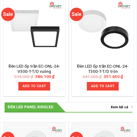
Sale
Sale
Đèn LED ốp trần EC-ONL-24-
Đèn LED ốp trần EC-ONL-24-
V300-T-T/D vuông
T300-T-T/D tròn
Original
Current
Original
Current
594.000
₫
386.100
₫
541.000
₫
351.650
₫
price
price
price
price
was:
is:
was:
is:
ADD TO CART
ADD TO CART
594.000 ₫.
386.100 ₫.
541.000 ₫.
351.650
ĐÈN LED PANEL KINGLED
Xem tất cả