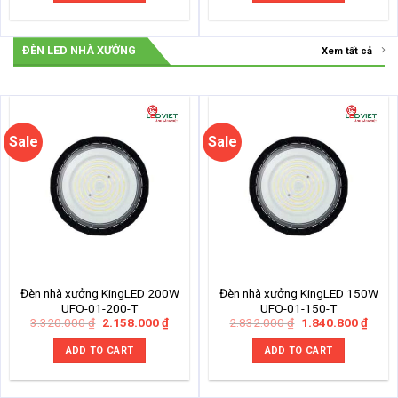
ĐÈN LED NHÀ XƯỞNG
Xem tất cả
Sale
Sale
Đèn nhà xưởng KingLED 200W
Đèn nhà xưởng KingLED 150W
UFO-01-200-T
UFO-01-150-T
Original
Current
Original
Curre
3.320.000
₫
2.158.000
₫
2.832.000
₫
1.840.800
₫
price
price
price
price
was:
is:
was:
is:
ADD TO CART
ADD TO CART
3.320.000 ₫.
2.158.000 ₫.
2.832.000 ₫.
1.840