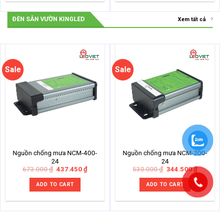
ĐÈN SÂN VƯỜN KINGLED
Xem tất cả
Sale
Sale
Nguồn chống mưa NCM-400-
Nguồn chống mưa NCM-200-
24
24
Original
Current
Original
Current
673.000
₫
437.450
₫
530.000
₫
344.500
₫
price
price
price
price
was:
is:
was:
is:
ADD TO CART
ADD TO CART
673.000 ₫.
437.450 ₫.
530.000 ₫.
344.500