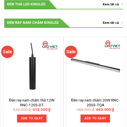
ĐÈN THẢ LED KINGLED
Xem tất cả
ĐÈN RAY NAM CHÂM KINGLED
Xem tất cả
Sale
Sale
Đèn ray nam châm thả 12W
Đèn ray nam châm 20W RNC-
RNC-12SS-DT
20SS-TQA
Original
Current
Original
Current
942.000
₫
612.300
₫
986.000
₫
640.900
₫
price
price
price
price
was:
is:
was:
is:
ADD TO CART
ADD TO CART
942.000 ₫.
612.300 ₫.
986.000 ₫.
640.900