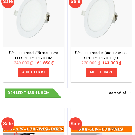
Sale
Sale
Đèn LED Panel đổi màu 12W
Đèn LED Panel mỏng 12W EC-
EC-SPL-12-T170-DM
SPL-12-T170-TT/T
Original
Current
Original
Current
249.000
₫
161.850
₫
220.000
₫
143.000
₫
price
price
price
price
was:
is:
was:
is:
ADD TO CART
ADD TO CART
249.000 ₫.
161.850 ₫.
220.000 ₫.
143.000
ĐÈN LED THANH NHÔM
Xem tất cả
Sale
Sale