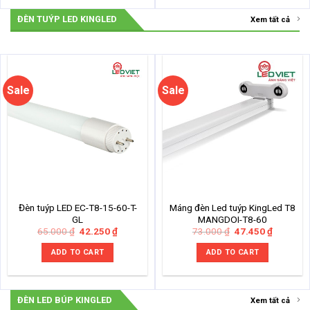
ĐÈN TUÝP LED KINGLED
Xem tất cả
Sale
Sale
Đèn tuýp LED EC-T8-15-60-T-
Máng đèn Led tuýp KingLed T8
GL
MANGDOI-T8-60
Original
Current
Original
Current
65.000
₫
42.250
₫
73.000
₫
47.450
₫
price
price
price
price
was:
is:
was:
is:
ADD TO CART
ADD TO CART
65.000 ₫.
42.250 ₫.
73.000 ₫.
47.450 ₫
ĐÈN LED BÚP KINGLED
Xem tất cả