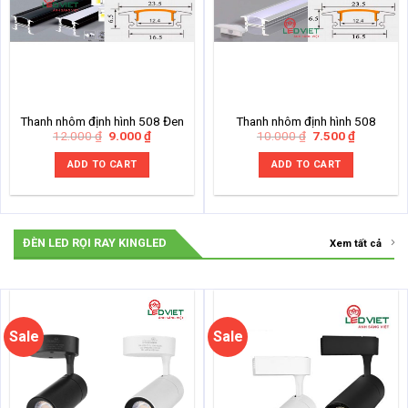
Thanh nhôm định hình 508 Đen
Thanh nhôm định hình 508
Original
Current
Original
Current
12.000
₫
9.000
₫
10.000
₫
7.500
₫
price
price
price
price
was:
is:
was:
is:
ADD TO CART
ADD TO CART
12.000 ₫.
9.000 ₫.
10.000 ₫.
7.500 ₫.
ĐÈN LED RỌI RAY KINGLED
Xem tất cả
Sale
Sale