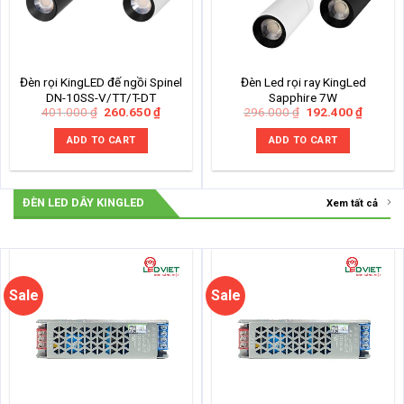
Đèn rọi KingLED đế ngồi Spinel
Đèn Led rọi ray KingLed
DN-10SS-V/TT/T-DT
Sapphire 7W
Original
Current
Original
Current
401.000
₫
260.650
₫
296.000
₫
192.400
₫
price
price
price
price
was:
is:
was:
is:
ADD TO CART
ADD TO CART
401.000 ₫.
260.650 ₫.
296.000 ₫.
192.400
ĐÈN LED DÂY KINGLED
Xem tất cả
Sale
Sale