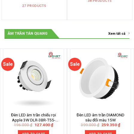
38 PRODUCTS
27 PRODUCTS
ÂM TRẦN TÁN QUANG
Xem tất cả
Sale
Sale
Đèn LED âm trần chiếu rọi
Đèn LED âm trần DIAMOND
Apple 3W DLR-3BR-T55-
sâu đổi màu 15W
Original
Current
Original
Current
196.000
₫
127.400
₫
399.000
₫
259.350
₫
V/TT/T
price
price
price
price
was:
is:
was:
is: