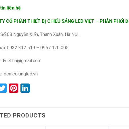
in liên hệ
Y CỔ PHẦN THIẾT BỊ CHIẾU SÁNG LED VIỆT – PHÂN PHỐI 
: Số 68 Nguyễn Xiển, Thanh Xuân, Hà Nội.
oại: 0932 312 519 – 0967 120 005
ledviet.hn@gmail.com
e:
denledkingled.vn
acebook
Twitter
Pinterest
LinkedIn
TED PRODUCTS