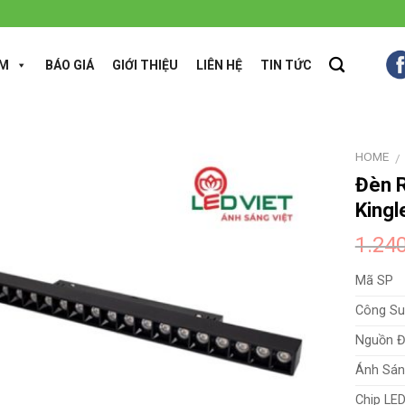
ẨM
BÁO GIÁ
GIỚI THIỆU
LIÊN HỆ
TIN TỨC
HOME
/
Đèn 
King
1.24
Mã SP
Công Su
Nguồn Đ
Ánh Sán
Chip LE