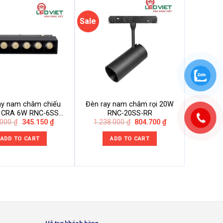
Sale
ay nam châm chiếu
Đèn ray nam châm rọi 20W
Thanh r
m CRA 6W RNC-6SS-
RNC-20SS-RR
Original
Current
Original
Current
.000
₫
345.150
₫
1.238.000
₫
804.700
₫
CRA
price
price
price
price
was:
is:
was:
is:
ADD TO CART
ADD TO CART
531.000 ₫.
345.150 ₫.
1.238.000 ₫.
804.700 ₫.