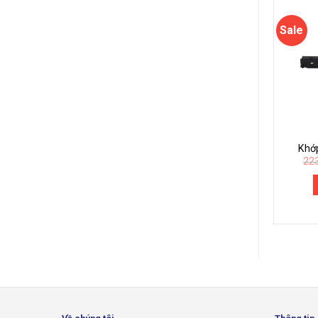
Sale
Khớ
22