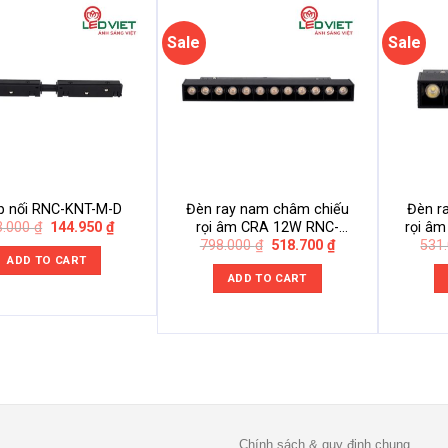
Sale
Sale
p nối RNC-KNT-M-D
Đèn ray nam châm chiếu
Đèn r
Original
Current
3.000
₫
144.950
₫
rọi âm CRA 12W RNC-
rọi â
price
price
Original
Current
798.000
₫
518.700
₫
531
12SS-CRA
was:
is:
price
price
ADD TO CART
223.000 ₫.
144.950 ₫.
was:
is:
ADD TO CART
798.000 ₫.
518.700 ₫.
Chính sách & quy định chung