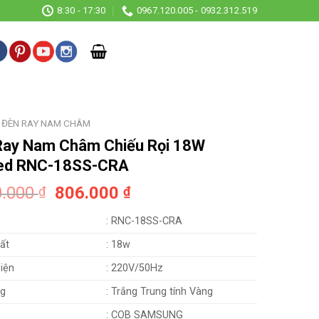
8:30 - 17:30
0967.120.005 - 0932.312.519
ĐÈN RAY NAM CHÂM
Ray Nam Châm Chiếu Rọi 18W
led RNC-18SS-CRA
Original
Current
0.000
806.000
₫
₫
price
price
: RNC-18SS-CRA
was:
is:
1.240.000 ₫.
806.000 ₫.
ất
: 18w
iện
: 220V/50Hz
g
: Trắng Trung tính Vàng
D
: COB SAMSUNG