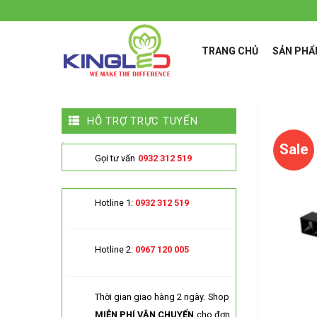
Skip
to
content
TRANG CHỦ
SẢN PH
HỖ TRỢ TRỰC TUYẾN
Sale
Gọi tư vấn
0932 312 519
Hotline 1:
0932 312 519
Hotline 2:
0967 120 005
Thời gian giao hàng 2 ngày.
Shop
MIỄN PHÍ VẬN CHUYỂN
cho đơn