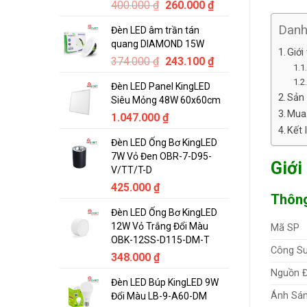
Original
Current
400.000
₫
260.000
₫
price
price
Dan
Đèn LED âm trần tán
was:
is:
quang DIAMOND 15W
400.000 ₫.
260.000 ₫.
Giớ
Original
Current
374.000
₫
243.100
₫
price
price
Đèn LED Panel KingLED
was:
is:
Sản
Siêu Mỏng 48W 60x60cm
374.000 ₫.
243.100 ₫.
Mua 
1.047.000
₫
Kết 
Đèn LED Ống Bơ KingLED
7W Vỏ Đen OBR-7-D95-
Giới
V/TT/T-D
425.000
₫
Thông
Đèn LED Ống Bơ KingLED
12W Vỏ Trắng Đổi Màu
Mã SP
OBK-12SS-D115-DM-T
Công Su
348.000
₫
Nguồn Đ
Đèn LED Búp KingLED 9W
Ánh Sá
Đổi Màu LB-9-A60-DM