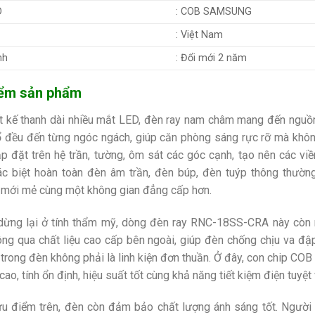
D
: COB SAMSUNG
: Việt Nam
nh
: Đổi mới 2 năm
ểm sản phẩm
ết kế thanh dài nhiều mắt LED, đèn ray nam châm mang đến nguồ
 đều đến từng ngóc ngách, giúp căn phòng sáng rực rỡ mà không
p đặt trên hệ trần, tường, ôm sát các góc cạnh, tạo nên các v
c biệt hoàn toàn đèn âm trần, đèn búp, đèn tuýp thông thườn
mới mẻ cùng một không gian đẳng cấp hơn.
ừng lại ở tính thẩm mỹ, dòng đèn ray
RNC-18SS-CRA này còn ma
ông qua chất liệu cao cấp bên ngoài, giúp đèn chống chịu va đập,
 trong đèn không phải là linh kiện đơn thuần. Ở đây, con chip 
ao, tính ổn định, hiệu suất tốt cùng khả năng tiết kiệm điện tuyệt 
u điểm trên, đèn còn đảm bảo chất lượng ánh sáng tốt. Người