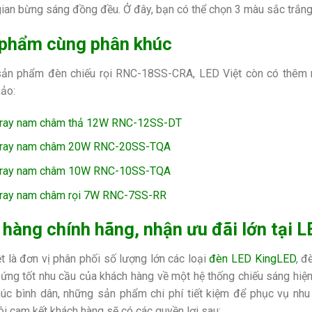
ian bừng sáng đồng đều. Ở đây, bạn có thể chọn 3 màu sắc trắng,
phẩm cùng phân khúc
sản phẩm đèn chiếu rọi
RNC-18SS-CRA, LED Việt còn có thêm 
hảo:
ray nam châm thả 12W RNC-12SS-DT
 ray nam châm 20W RNC-20SS-TQA
 ray nam châm 10W RNC-10SS-TQA
ray nam châm rọi 7W RNC-7SS-RR
hàng chính hãng, nhận ưu đãi lớn tại L
t là đơn vị phân phối số lượng lớn các loại
đèn LED KingLED
, đ
 ứng tốt nhu cầu của khách hàng về một hệ thống chiếu sáng hiệ
úc bình dân, những sản phẩm chi phí tiết kiệm để phục vụ nhu
ôi cam kết khách hàng sẽ có các quyền lợi sau: