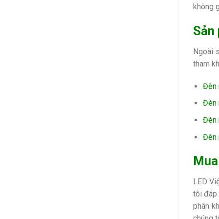
không g
Sản 
Ngoài 
tham k
Đèn 
Đèn
Đèn
Đèn 
Mua 
LED Việ
tôi đáp
phân kh
chúng t