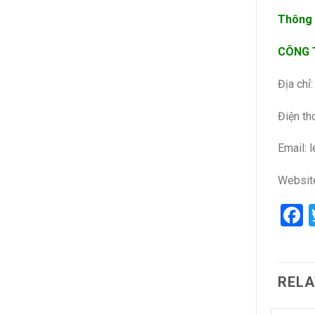
Thông t
CÔNG T
Địa chỉ
Điện th
Email: 
Websit
F
RELA