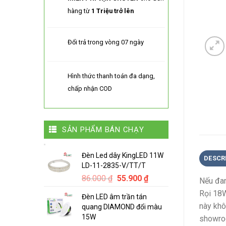
hàng từ
1 Triệu trở lên
Đổi trả trong vòng 07 ngày
Hình thức thanh toán đa dạng,
chấp nhận COD
SẢN PHẨM BÁN CHẠY
Đèn Led dây KingLED 11W
DESCR
LD-11-2835-V/TT/T
Original
Current
86.000
₫
55.900
₫
Nếu đan
price
price
Rọi 18W
Đèn LED âm trần tán
was:
is:
này khô
quang DIAMOND đổi màu
86.000 ₫.
55.900 ₫.
15W
showroo