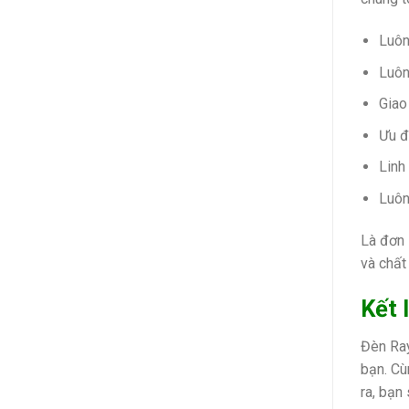
Luôn
Luôn
Giao
Ưu đ
Linh
Luôn
Là đơn 
và chất
Kết 
Đèn Ray
bạn. Cù
ra, bạn