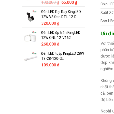
Original
Current
100.000
₫
65.000
₫
Chip LE
price
price
Đèn LED Rọi Ray KingLED
Xuất Xứ
was:
is:
12W Vỏ Đen DTL-12-D
100.000 ₫.
65.000 ₫.
Bảo Hà
320.000
₫
Ưu đi
Đèn LED ốp trần KingLED
12W ONL-12-V162
Với thi
260.000
₫
phân bổ
Đèn LED tuýp KingLED 28W
được lắ
T8-28-120-GL
đẹp khá
109.000
₫
nghiệm 
Không d
nhất th
cả, bên
độ bền c
Ngoài ư