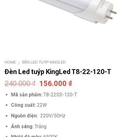
HOME
ĐÈN LED TUÝP KINGLED
/
Đèn Led tuýp KingLed T8-22-120-T
Original
Current
240.000
156.000
₫
₫
price
price
Mã sản phẩm
:
T8-22SS-120-T
was:
is:
240.000 ₫.
156.000 ₫.
Công suất:
22
W
Nguồn điện:
220V/50Hz
Ánh sáng
:
Trắng
Nhiệt độ màu:
6500K