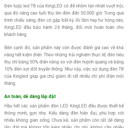
Đèn tuýp led T8 của KingLED có đế nhôm tản nhiệt vượt trội,
qua đó nâng cao tuổi thọ lên đèn đến 50.000 giờ. Trong quá
trình chiếu sáng, đèn có gặp bất kỳ lỗi lầm hay hư hỏng nào,
KingLED đều bảo hành 24 tháng, đổi mới hoàn toàn cho
khách hàng.
Bên cạnh đó, sản phẩm này còn được đánh giá cao về khả
năng tiết kiệm điện. Theo những trải nghiệm thực tế, đèn tiêu
thụ chỉ bằng 50% điện năng so với đèn huỳnh quang và bằng
10% đèn sợi đốt truyền thống. Như vậy, việc sử dụng đèn T8
của Kingled giúp gia chủ giảm đi rất nhiều chi phí điện mỗi
tháng.
An toàn, dễ dàng lắp đặt
Hầu hết các sản phẩm đèn LED KingLED đều được thiết kế
thông minh, gọn nhẹ. Kiểu dáng đèn hiện đại, phù hợp với
nhiều không gian sống. Chưa kể, sản phẩm còn rất dễ dàng
lắp đặt mà không tốn kém nhiều chi phí, không cần nhiều