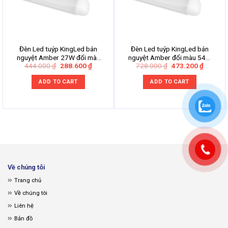
Đèn Led tuýp KingLed bán
Đèn Led tuýp KingLed bán
nguyệt Amber 27W đổi màu
nguyệt Amber đổi màu 54W
Original
Current
Original
Current
444.000
₫
288.600
₫
728.000
₫
473.200
₫
TBN-27SS-60-DM
TBN-54SS-120-DM
price
price
price
price
was:
is:
was:
is:
ADD TO CART
ADD TO CART
444.000 ₫.
288.600 ₫.
728.000 ₫.
473.200
Về chúng tôi
Trang chủ
Về chúng tôi
Liên hệ
Bản đồ