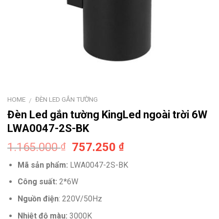
HOME
ĐÈN LED GẮN TƯỜNG
/
Đèn Led gắn tường KingLed ngoài trời 6W
LWA0047-2S-BK
Original
Current
1.165.000
757.250
₫
₫
price
price
Mã sản phẩm:
LWA0047-2S-BK
was:
is:
1.165.000 ₫.
757.250 ₫.
Công suất:
2*6W
Nguồn điện
:
220V/50Hz
Nhiệt độ màu:
3000K