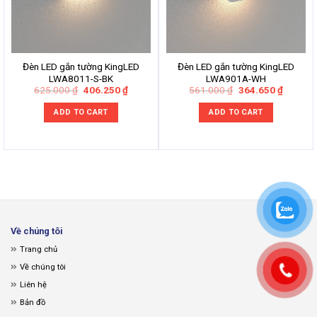
Đèn LED gắn tường KingLED
Đèn LED gắn tường KingLED
LWA8011-S-BK
LWA901A-WH
Original
Current
Original
Current
625.000
₫
406.250
₫
561.000
₫
364.650
₫
price
price
price
price
was:
is:
was:
is:
ADD TO CART
ADD TO CART
625.000 ₫.
406.250 ₫.
561.000 ₫.
364.650
Về chúng tôi
Trang chủ
Về chúng tôi
Liên hệ
Bản đồ