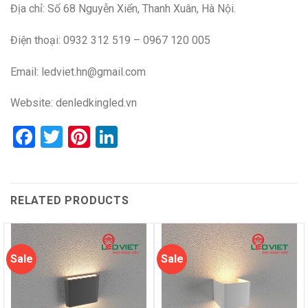
Địa chỉ: Số 68 Nguyễn Xiển, Thanh Xuân, Hà Nội.
Điện thoại: 0932 312 519 – 0967 120 005
Email: ledviet.hn@gmail.com
Website:
denledkingled.vn
Facebook
Twitter
Pinterest
LinkedIn
RELATED PRODUCTS
Sale
Sale