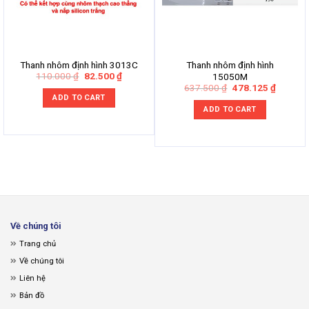
Thanh nhôm định hình 3013C
Thanh nhôm định hình
Original
Current
110.000
₫
82.500
₫
15050M
price
price
Original
Current
637.500
₫
478.125
₫
was:
is:
price
price
ADD TO CART
110.000 ₫.
82.500 ₫.
was:
is:
ADD TO CART
637.500 ₫.
478.125
Về chúng tôi
Trang chủ
Về chúng tôi
Liên hệ
Bản đồ