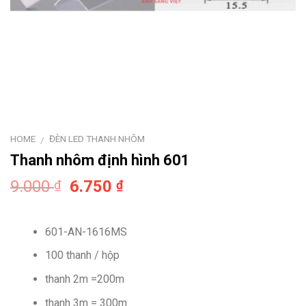
HOME
ĐÈN LED THANH NHÔM
/
Thanh nhôm định hình 601
Original
Current
9.000
6.750
₫
₫
price
price
was:
is:
601-AN-1616MS
9.000 ₫.
6.750 ₫.
100 thanh / hộp
thanh 2m =200m
thanh 3m = 300m