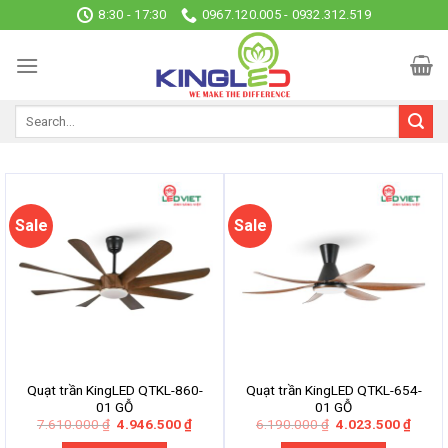
Skip
8:30 - 17:30
0967.120.005 - 0932.312.519
to
content
Sale
Sale
Quạt trần KingLED QTKL-860-
Quạt trần KingLED QTKL-654-
01 GỖ
01 GỖ
Original
Current
Original
Curre
7.610.000
₫
4.946.500
₫
6.190.000
₫
4.023.500
₫
price
price
price
price