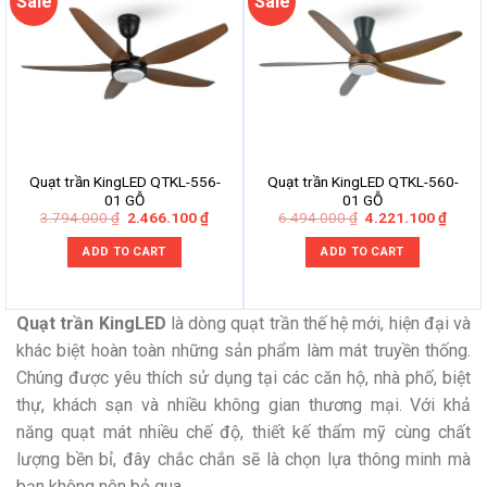
Sale
Sale
Quạt trần KingLED QTKL-556-
Quạt trần KingLED QTKL-560-
01 GỖ
01 GỖ
Original
Current
Original
Curre
3.794.000
₫
2.466.100
₫
6.494.000
₫
4.221.100
₫
price
price
price
price
was:
is:
was:
is:
ADD TO CART
ADD TO CART
3.794.000 ₫.
2.466.100 ₫.
6.494.000 ₫.
4.221
Quạt trần KingLED
là dòng quạt trần thế hệ mới, hiện đại và
khác biệt hoàn toàn những sản phẩm làm mát truyền thống.
Chúng được yêu thích sử dụng tại các căn hộ, nhà phố, biệt
thự, khách sạn và nhiều không gian thương mại. Với khả
năng quạt mát nhiều chế độ, thiết kế thẩm mỹ cùng chất
lượng bền bỉ, đây chắc chắn sẽ là chọn lựa thông minh mà
bạn không nên bỏ qua.