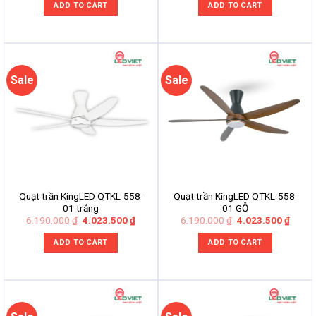
was:
is:
was:
is:
ADD TO CART
ADD TO CART
7.610.000 ₫.
4.946.500 ₫.
6.190.000 ₫.
4.023
Sale
Sale
Quạt trần KingLED QTKL-558-
Quạt trần KingLED QTKL-558-
01 trắng
01 GỖ
Original
Current
Original
Curre
6.190.000
₫
4.023.500
₫
6.190.000
₫
4.023.500
₫
price
price
price
price
was:
is:
was:
is:
ADD TO CART
ADD TO CART
6.190.000 ₫.
4.023.500 ₫.
6.190.000 ₫.
4.023