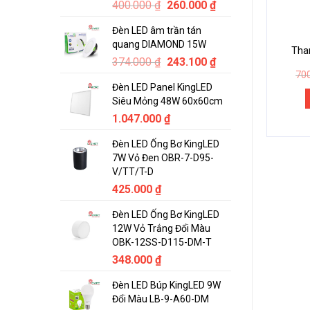
Original
Current
400.000
₫
260.000
₫
price
price
Đèn LED âm trần tán
was:
is:
quang DIAMOND 15W
400.000 ₫.
260.000 ₫.
Tha
Original
Current
374.000
₫
243.100
₫
price
price
70
Đèn LED Panel KingLED
was:
is:
Siêu Mỏng 48W 60x60cm
374.000 ₫.
243.100 ₫.
1.047.000
₫
Đèn LED Ống Bơ KingLED
7W Vỏ Đen OBR-7-D95-
V/TT/T-D
425.000
₫
Đèn LED Ống Bơ KingLED
12W Vỏ Trắng Đổi Màu
OBK-12SS-D115-DM-T
348.000
₫
Đèn LED Búp KingLED 9W
Đổi Màu LB-9-A60-DM