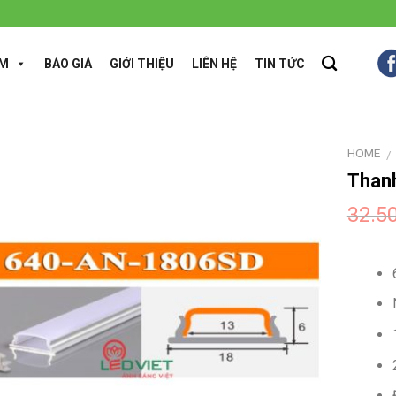
ẨM
BÁO GIÁ
GIỚI THIỆU
LIÊN HỆ
TIN TỨC
HOME
/
Thanh
32.5