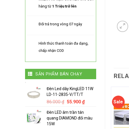
hàng từ
1 Triệu trở lên
Đổi trả trong vòng 07 ngày
Hình thức thanh toán đa dạng,
chấp nhận COD
SẢN PHẨM BÁN CHẠY
RELA
Đèn Led dây KingLED 11W
LD-11-2835-V/TT/T
Original
Current
86.000
₫
55.900
₫
Sale
price
price
Đèn LED âm trần tán
was:
is:
quang DIAMOND đổi màu
86.000 ₫.
55.900 ₫.
15W