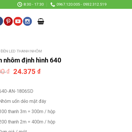
8:30 - 17:30
0967.120.005 - 0932.312.519
ĐÈN LED THANH NHÔM
 nhôm định hình 640
Original
Current
00
24.375
₫
₫
price
price
was:
is:
640-AN-1806SD
32.500 ₫.
24.375 ₫.
Nhôm uốn dẻo mặt đáy
100 thanh 3m = 300m / hộp
200 thanh 2m = 400m / hộp
Đơn giá / mét