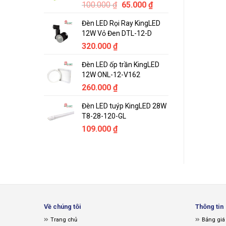
Original
Current
100.000
₫
65.000
₫
price
price
Đèn LED Rọi Ray KingLED
was:
is:
12W Vỏ Đen DTL-12-D
100.000 ₫.
65.000 ₫.
320.000
₫
Đèn LED ốp trần KingLED
12W ONL-12-V162
260.000
₫
Đèn LED tuýp KingLED 28W
T8-28-120-GL
109.000
₫
Về chúng tôi
Thông tin
Trang chủ
Bảng giá