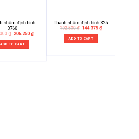
h nhôm định hình
Thanh nhôm định hình 325
Thanh
Original
Current
192.500
₫
144.375
₫
3760
507
price
price
Original
Current
.000
₫
206.250
₫
350.
was:
is:
price
price
ADD TO CART
192.500 ₫.
144.375 ₫.
was:
is:
ADD TO CART
275.000 ₫.
206.250 ₫.