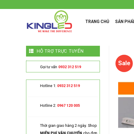
Skip
to
content
TRANG CHỦ
SẢN PH
HỖ TRỢ TRỰC TUYẾN
Sale
Gọi tư vấn
0932 312 519
Hotline 1:
0932 312 519
Hotline 2:
0967 120 005
Thời gian giao hàng 2 ngày.
Shop
MIỄN PHÍ VẬN CHUYỂN
cho đơn