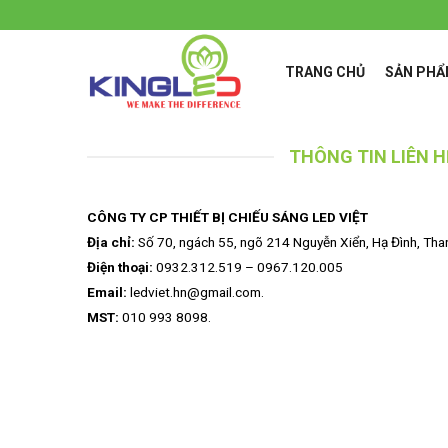
Skip
to
content
TRANG CHỦ
SẢN PH
THÔNG TIN LIÊN H
CÔNG TY CP THIẾT BỊ CHIẾU SÁNG LED VIỆT
Địa chỉ:
Số 70, ngách 55, ngõ 214 Nguyễn Xiển, Hạ Đình, Than
Điện thoại:
0932.312.519 – 0967.120.005
Email:
ledviet.hn@gmail.com.
MST:
010 993 8098.