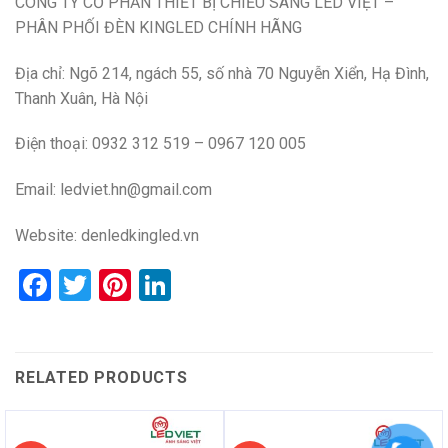
CÔNG TY CỔ PHẦN THIẾT BỊ CHIẾU SÁNG LED VIỆT –
PHÂN PHỐI ĐÈN KINGLED CHÍNH HÃNG
Địa chỉ: Ngõ 214, ngách 55, số nhà 70 Nguyễn Xiển, Hạ Đình,
Thanh Xuân, Hà Nội
Điện thoại: 0932 312 519 – 0967 120 005
Email: ledviet.hn@gmail.com
Website:
denledkingled.vn
Facebook
Twitter
Pinterest
LinkedIn
RELATED PRODUCTS