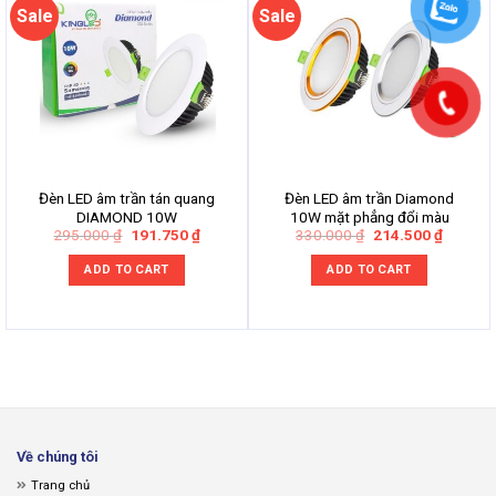
Sale
Sale
Đèn LED âm trần tán quang
Đèn LED âm trần Diamond
DIAMOND 10W
10W mặt phẳng đổi màu
Original
Current
Original
Current
295.000
₫
191.750
₫
330.000
₫
214.500
₫
price
price
price
price
was:
is:
was:
is:
ADD TO CART
ADD TO CART
295.000 ₫.
191.750 ₫.
330.000 ₫.
214.500
Về chúng tôi
Trang chủ