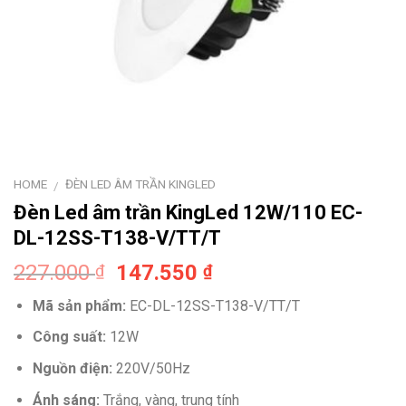
HOME
ĐÈN LED ÂM TRẦN KINGLED
/
Đèn Led âm trần KingLed 12W/110 EC-
DL-12SS-T138-V/TT/T
Original
Current
227.000
147.550
₫
₫
price
price
Mã sản phẩm:
EC-DL-12SS-T138-V/TT/T
was:
is:
227.000 ₫.
147.550 ₫.
Công suất:
12W
Nguồn điện:
220V/50Hz
Ánh sáng:
Trắng, vàng, trung tính