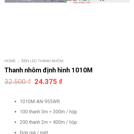
HOME
ĐÈN LED THANH NHÔM
/
Thanh nhôm định hình 1010M
Original
Current
32.500
24.375
₫
₫
price
price
was:
is:
1010M-AN-955WR
32.500 ₫.
24.375 ₫.
100 thanh 3m = 300m / hộp
200 thanh 2m = 400m / hộp
Đơn giá / mét