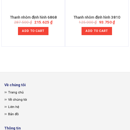
Thanh nhôm định hình 6868
Thanh nhôm định hình 3810
Original
Current
Original
Current
287.500
₫
215.625
₫
125.000
₫
93.750
₫
price
price
price
price
was:
is:
was:
is:
ADD TO CART
ADD TO CART
287.500 ₫.
215.625 ₫.
125.000 ₫.
93.750 ₫
Về chúng tôi
Trang chủ
Về chúng tôi
Liên hệ
Bản đồ
Thông tin