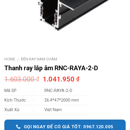
HOME
ĐÈN RAY NAM CHÂM
/
Thanh ray lắp âm RNC-RAYA-2-D
Original
Current
1.603.000
1.041.950
₫
₫
price
price
Mã SP
:
RNC-RAYA-2-D
was:
is:
1.603.000 ₫.
1.041.950 ₫.
Kích Thước
:
26.4*47*2000 mm
Xuất Xứ
:
Việt Nam
GỌI NGAY ĐỂ CÓ GIÁ TỐT: 0967.120.005