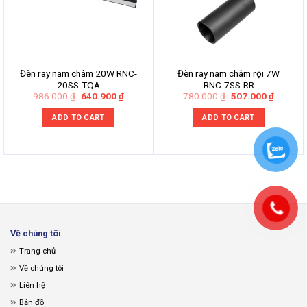
Đèn ray nam châm 20W RNC-
Đèn ray nam châm rọi 7W
20SS-TQA
RNC-7SS-RR
Original
Current
Original
Current
986.000
₫
640.900
₫
780.000
₫
507.000
₫
price
price
price
price
was:
is:
was:
is:
ADD TO CART
ADD TO CART
986.000 ₫.
640.900 ₫.
780.000 ₫.
507.000
Về chúng tôi
Trang chủ
Về chúng tôi
Liên hệ
Bản đồ