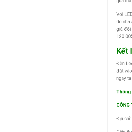
qua tru
Với LED
do nhà 
giá đối
120 005
Kết 
Đèn Led
đặt vào
ngay tạ
Thông t
CÔNG T
Địa chỉ