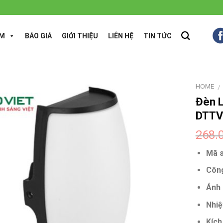
ẨM
BÁO GIÁ
GIỚI THIỆU
LIÊN HỆ
TIN TỨC
HOME
/
Đèn L
DTTV
268.
Mã s
Công
Ánh 
Nhiệ
Kích