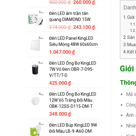
Original
Current
400.000
₫
260.000
₫
Dan
price
price
Đèn LED âm trần tán
was:
is:
Giới
quang DIAMOND 15W
400.000 ₫.
260.000 ₫.
Original
Current
374.000
₫
243.100
₫
price
price
Sản
Đèn LED Panel KingLED
was:
is:
Siêu Mỏng 48W 60x60cm
Mua 
374.000 ₫.
243.100 ₫.
1.047.000
₫
Kết 
Đèn LED Ống Bơ KingLED
Giới
7W Vỏ Đen OBR-7-D95-
V/TT/T-D
Thông
425.000
₫
Mã s
Đèn LED Ống Bơ KingLED
12W Vỏ Trắng Đổi Màu
Công
OBK-12SS-D115-DM-T
348.000
₫
Ánh 
Đèn LED Búp KingLED 9W
Nhiệ
Đổi Màu LB-9-A60-DM