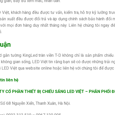
ng gian, đầy đủ tem mác, nhãn dán.
 Việt, khách hàng đều được tư vấn, kiểm tra, hỗ trợ kỹ lưỡng tr
sản xuất đều được đổi trả và áp dụng chính sách bảo hành đổi m
 với mọi đơn hàng duy nhất tháng này. Liên hệ chúng tôi ngay để
.
luận
 gắn tường KingLed tràn viền T-D không chỉ là sản phẩm chiếu s
 không gian sống, LED Việt tin rằng bạn sẽ có được những trải ng
i LED Việt qua website online hoặc liên hệ với chúng tôi để được
in liên hệ
Y CỔ PHẦN THIẾT BỊ CHIẾU SÁNG LED VIỆT – PHÂN PHỐI 
: Số 68 Nguyễn Xiển, Thanh Xuân, Hà Nội.