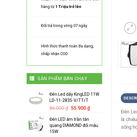
hàng từ
1 Triệu trở lên
Đổi trả trong vòng 07 ngày
Hình thức thanh toán đa dạng,
chấp nhận COD
SẢN PHẨM BÁN CHẠY
Đèn Led dây KingLED 11W
DESCR
LD-11-2835-V/TT/T
Original
Current
86.000
₫
55.900
₫
Đèn Led
price
price
là chiế
Đèn LED âm trần tán
was:
is:
quang DIAMOND đổi màu
sống ho
86.000 ₫.
55.900 ₫.
15W