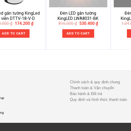
ed gắn tường KingLed
Đèn LED gắn tường
Đèn
n viền DTTV-18-V-D
KingLED LWA8031-BK
King
Original
Current
Original
Current
8.000
₫
174.200
₫
816.000
₫
530.400
₫
1.04
price
price
price
price
was:
is:
was:
is:
ADD TO CART
ADD TO CART
268.000 ₫.
174.200 ₫.
816.000 ₫.
530.400 ₫.
Chính sách & quy định chung
Thanh toán & Vận chuyển
Bảo hành & Đổi trả
mại
Quy định và hình thức thanh toán
ụng