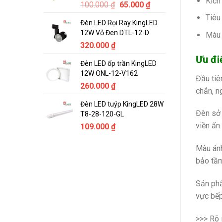
Kích
Original
Current
100.000
₫
65.000
₫
price
price
Tiêu
Đèn LED Rọi Ray KingLED
was:
is:
12W Vỏ Đen DTL-12-D
Màu 
100.000 ₫.
65.000 ₫.
320.000
₫
Ưu đi
Đèn LED ốp trần KingLED
12W ONL-12-V162
Đầu tiê
260.000
₫
chắn, n
Đèn LED tuýp KingLED 28W
Đèn sở 
T8-28-120-GL
viền ấn
109.000
₫
Màu ánh
bảo tầm 
Sản phẩ
vực bếp
>>> Rõ 