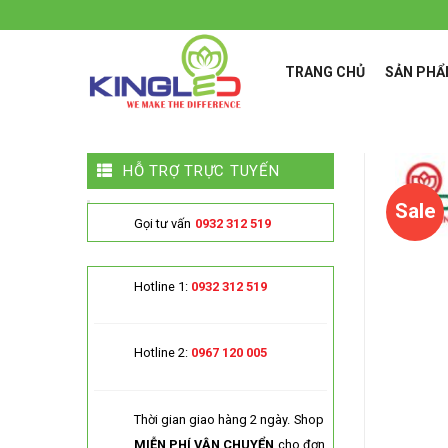
Skip
to
content
TRANG CHỦ
SẢN PH
HỖ TRỢ TRỰC TUYẾN
Sale
Gọi tư vấn
0932 312 519
Hotline 1:
0932 312 519
Hotline 2:
0967 120 005
Thời gian giao hàng 2 ngày.
Shop
MIỄN PHÍ VẬN CHUYỂN
cho đơn