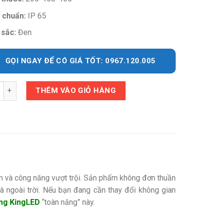
 chuẩn:
IP 65
sắc:
Đen
GỌI NGAY ĐỂ CÓ GIÁ TỐT: 0967.120.005
y
THÊM VÀO GIỎ HÀNG
ểm và công năng vượt trội. Sản phẩm không đơn thuần
và ngoài trời. Nếu bạn đang cần thay đổi không gian
ng KingLED
“toàn năng” này.