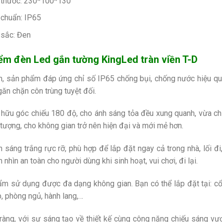
 thước: 230*100*130
 chuẩn: IP65
sắc: Đen
ểm đèn Led gắn tường KingLed tràn viền T-D
n, sản phẩm đáp ứng chỉ số IP65 chống bụi, chống nước hiệu quả
găn chặn côn trùng tuyệt đối.
hữu góc chiếu 180 độ, cho ánh sáng tỏa đều xung quanh, vừa chiếu 
 tượng, cho không gian trở nên hiện đại và mới mẻ hơn.
 sáng trắng rực rỡ, phù hợp để lắp đặt ngay cả trong nhà, lối 
nhìn an toàn cho người dùng khi sinh hoạt, vui chơi, đi lại.
m sử dụng được đa dạng không gian. Bạn có thể lắp đặt tại: cổng n
, phòng ngủ, hành lang,…
ràng, với sự sáng tạo về thiết kế cùng công năng chiếu sáng vượ