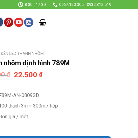
8:30 - 17:30
0967.120.005 - 0932.312.519
ĐÈN LED THANH NHÔM
h nhôm định hình 789M
Original
Current
00
22.500
₫
₫
price
price
was:
is:
789M-AN-0809SD
30.000 ₫.
22.500 ₫.
100 thanh 3m = 300m / hộp
Đơn giá / mét