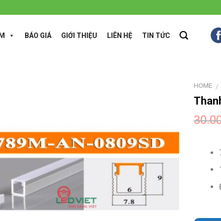
ẨM
BÁO GIÁ
GIỚI THIỆU
LIÊN HỆ
TIN TỨC
HOME
/
Than
30.0