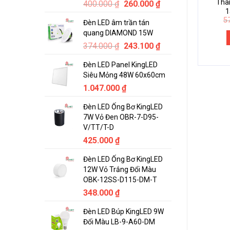
Tha
Original
Current
400.000
₫
260.000
₫
1
price
price
5
Đèn LED âm trần tán
was:
is:
quang DIAMOND 15W
400.000 ₫.
260.000 ₫.
Original
Current
374.000
₫
243.100
₫
price
price
Đèn LED Panel KingLED
was:
is:
Siêu Mỏng 48W 60x60cm
374.000 ₫.
243.100 ₫.
1.047.000
₫
Đèn LED Ống Bơ KingLED
7W Vỏ Đen OBR-7-D95-
V/TT/T-D
425.000
₫
Đèn LED Ống Bơ KingLED
12W Vỏ Trắng Đổi Màu
OBK-12SS-D115-DM-T
348.000
₫
Đèn LED Búp KingLED 9W
Đổi Màu LB-9-A60-DM