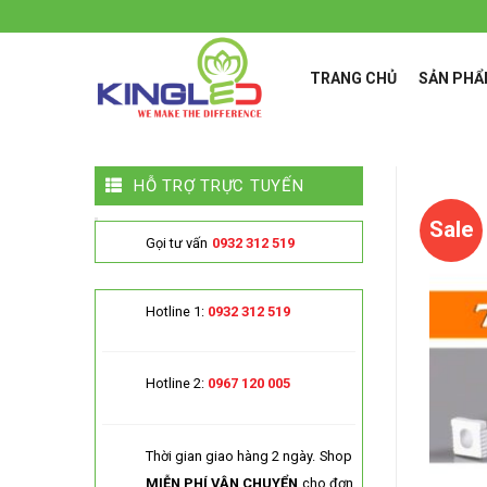
Skip
to
content
TRANG CHỦ
SẢN PH
HỖ TRỢ TRỰC TUYẾN
Sale
Gọi tư vấn
0932 312 519
Hotline 1:
0932 312 519
Hotline 2:
0967 120 005
Thời gian giao hàng 2 ngày.
Shop
MIỄN PHÍ VẬN CHUYỂN
cho đơn