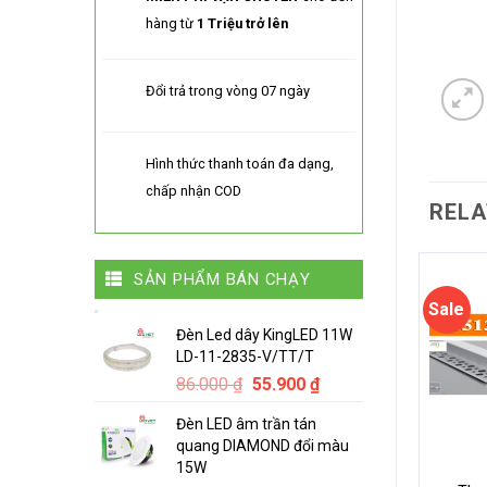
hàng từ
1 Triệu trở lên
Đổi trả trong vòng 07 ngày
Hình thức thanh toán đa dạng,
chấp nhận COD
RELA
SẢN PHẨM BÁN CHẠY
Sale
Đèn Led dây KingLED 11W
LD-11-2835-V/TT/T
Original
Current
86.000
₫
55.900
₫
price
price
Đèn LED âm trần tán
was:
is:
quang DIAMOND đổi màu
86.000 ₫.
55.900 ₫.
15W