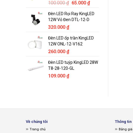
Original
Current
100.000
₫
65.000
₫
price
price
Đèn LED Rọi Ray KingLED
was:
is:
12W Vỏ Đen DTL-12-D
100.000 ₫.
65.000 ₫.
320.000
₫
Đèn LED ốp trần KingLED
12W ONL-12-V162
260.000
₫
Đèn LED tuýp KingLED 28W
T8-28-120-GL
109.000
₫
Về chúng tôi
Thông tin
Trang chủ
Bảng giá