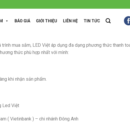
ẨM
BÁO GIÁ
GIỚI THIỆU
LIÊN HỆ
TIN TỨC
 trình mua sắm, LED Việt áp dụng đa dạng phương thức thanh toán
hương thức phù hợp nhất với mình:
hàng khi nhận sản phẩm.
g Led Việt
m ( Vietinbank ) – chi nhánh Đông Anh