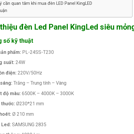
ý cần quan tâm khi mua đèn LED Panel KingLED
luận
 thiệu đèn Led Panel KingLed siêu mỏ
 số kỹ thuật
sản phẩm:
PL-24SS-T230
 suất:
24W
n điện:
220V/50Hz
 sáng:
Trắng – Trung tính – Vàng
t độ màu:
6500K – 4000K – 3000K
 thước:
Ø230*21 mm
hoét:
Ø 210 mm
 Led:
SAMSUNG 2835