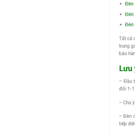
Đèn
Đèn
Đèn
Tất cả 
trung g
bảo hàn
Lưu 
– Đầu t
đổi 1-1
– Chú ý
– Đèn đ
tiếp đế