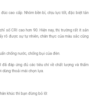
c cao cấp. Nhôm bền bỉ, chịu lực tốt, đặc biệt tản
ỉ số CRI cao hơn 90. Hiện nay, thị trường rất ít sản
hấy rõ được sự tự nhiên, chân thực của màu sắc cũng
huẩn chống nước, chống bụi của đèn.
l đã đáp ứng đủ các tiêu chí về chất lượng và thẩm
i dùng thoải mái chọn lựa.
ân khúc thì bạn đừng bỏ lỡ: