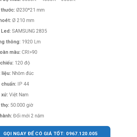
 thước:
Ø230*21 mm
hoét:
Ø 210 mm
 Led:
SAMSUNG 2835
g thông:
1920 Lm
oàn màu:
CRI>90
chiếu:
120 độ
 liệu:
Nhôm đúc
 chuẩn:
IP 44
 xứ:
Việt Nam
 thọ:
50.000 giờ
hành:
Đổi mới 2 năm
GỌI NGAY ĐỂ CÓ GIÁ TỐT: 0967.120.005