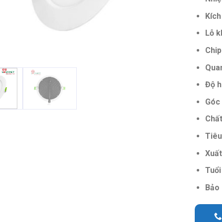
Kích
Lỗ k
Chip
Quan
Độ h
Góc 
Chất
Tiêu
Xuất
Tuổi
Bảo 