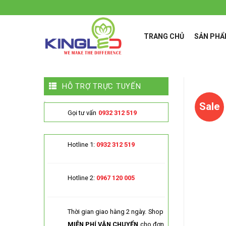
Skip
to
content
TRANG CHỦ
SẢN PH
HỖ TRỢ TRỰC TUYẾN
Sale
Gọi tư vấn
0932 312 519
Hotline 1:
0932 312 519
Hotline 2:
0967 120 005
Thời gian giao hàng 2 ngày.
Shop
MIỄN PHÍ VẬN CHUYỂN
cho đơn