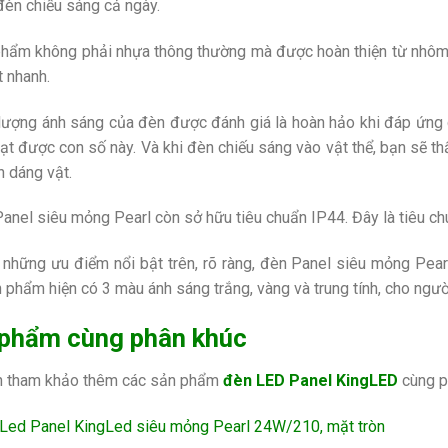
đèn chiếu sáng cả ngày.
hẩm không phải nhựa thông thường mà được hoàn thiện từ nhôm đú
t nhanh.
lượng ánh sáng của đèn được đánh giá là hoàn hảo khi đáp ứng ch
t được con số này. Và khi đèn chiếu sáng vào vật thể, bạn sẽ t
h dáng vật.
anel siêu mỏng Pearl còn sở hữu tiêu chuẩn IP44. Đây là tiêu c
 những ưu điểm nổi bật trên, rõ ràng, đèn Panel siêu mỏng Pear
 phẩm hiện có 3 màu ánh sáng trắng, vàng và trung tính, cho ngườ
phẩm cùng phân khúc
n tham khảo thêm các sản phẩm
đèn LED Panel KingLED
cùng ph
Led Panel KingLed siêu mỏng Pearl 24W/210, mặt tròn