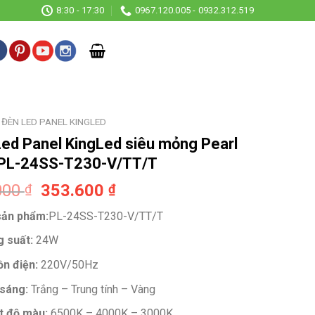
8:30 - 17:30
0967.120.005 - 0932.312.519
ĐÈN LED PANEL KINGLED
ed Panel KingLed siêu mỏng Pearl
PL-24SS-T230-V/TT/T
Original
Current
000
353.600
₫
₫
price
price
ản phẩm:
PL-24SS-T230-V/TT/T
was:
is:
544.000 ₫.
353.600 ₫.
 suất:
24W
n điện:
220V/50Hz
sáng:
Trắng – Trung tính – Vàng
t độ màu:
6500K – 4000K – 3000K