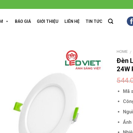
ẨM
BÁO GIÁ
GIỚI THIỆU
LIÊN HỆ
TIN TỨC
HOME
/
Đèn L
24W 
544.
Mã s
Công
Nguồ
Ánh 
Nhiệ