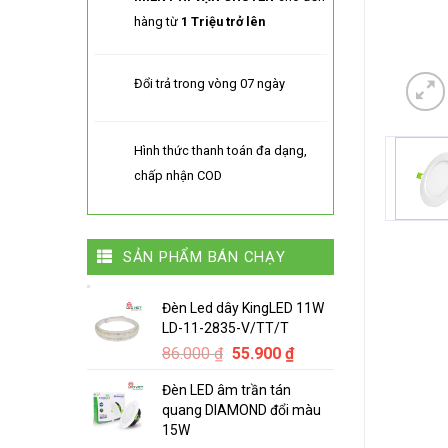
hàng từ
1 Triệu trở lên
Đổi trả trong vòng 07 ngày
Hình thức thanh toán đa dạng,
chấp nhận COD
SẢN PHẨM BÁN CHẠY
Đèn Led dây KingLED 11W
LD-11-2835-V/TT/T
Original
Current
86.000
₫
55.900
₫
price
price
Đèn LED âm trần tán
was:
is:
quang DIAMOND đổi màu
86.000 ₫.
55.900 ₫.
15W