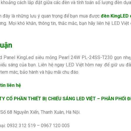
 khoảng cách lắp đặt giữa các đèn và tính toán số lượng đèn dựa
n đây là những lưu ý quan trọng để bạn mua được
đèn KingLED 
ợng. Mọi khó khăn, thông tin, thắc mắc, bạn hãy liên hệ LED Việt
luận
 Panel KingLed siêu mỏng Pearl 24W PL-24SS-T230 gọn nhẹ, b
iếu sáng của bạn. Liên hệ ngay LED Việt hôm nay để giữ ưu đãi
tem mác, bảo hành và hậu mãi chu đáo.
in liên hệ
Y CỔ PHẦN THIẾT BỊ CHIẾU SÁNG LED VIỆT – PHÂN PHỐI 
: Số 68 Nguyễn Xiển, Thanh Xuân, Hà Nội.
oại: 0932 312 519 – 0967 120 005