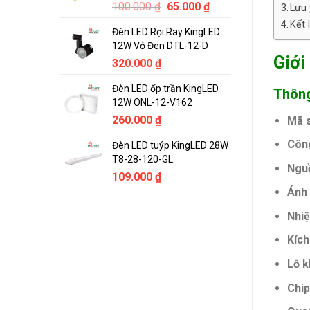
Original
Current
100.000
₫
65.000
₫
Lưu 
price
price
Kết 
Đèn LED Rọi Ray KingLED
was:
is:
12W Vỏ Đen DTL-12-D
100.000 ₫.
65.000 ₫.
Giới
320.000
₫
Đèn LED ốp trần KingLED
Thông
12W ONL-12-V162
260.000
₫
Mã 
Công
Đèn LED tuýp KingLED 28W
T8-28-120-GL
Nguồ
109.000
₫
Ánh
Nhiệ
Kích
Lỗ k
Chip