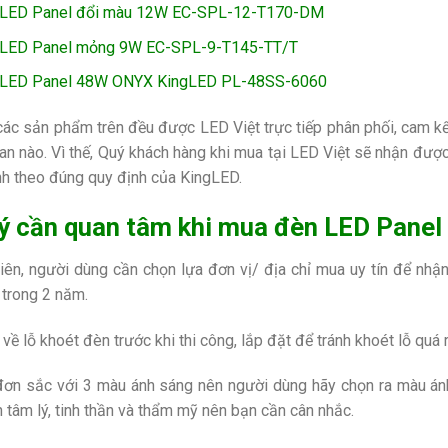
 LED Panel đổi màu 12W EC-SPL-12-T170-DM
 LED Panel mỏng 9W EC-SPL-9-T145-TT/T
 LED Panel 48W ONYX KingLED PL-48SS-6060
các sản phẩm trên đều được LED Việt trực tiếp phân phối, cam kế
ian nào. Vì thế, Quý khách hàng khi mua tại LED Việt sẽ nhận được
h theo đúng quy định của KingLED.
ý cần quan tâm khi mua đèn LED Panel
iên, người dùng cần chọn lựa đơn vị/ địa chỉ mua uy tín để nhậ
 trong 2 năm.
 về lỗ khoét đèn trước khi thi công, lắp đặt để tránh khoét lỗ qu
ơn sắc với 3 màu ánh sáng nên người dùng hãy chọn ra màu ánh
n tâm lý, tinh thần và thẩm mỹ nên bạn cần cân nhắc.