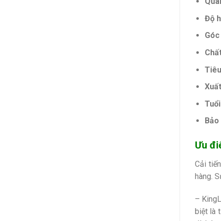
Qua
Độ 
Góc 
Chất
Tiêu
Xuất
Tuổi
Bảo 
Ưu đi
Cải tiế
hàng. S
– KingL
biệt là