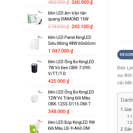
Original
Current
400.000
₫
260.000
₫
price
price
Đèn LED âm trần tán
was:
is:
quang DIAMOND 15W
400.000 ₫.
260.000 ₫.
Original
Current
374.000
₫
243.100
₫
price
price
Đèn LED Panel KingLED
was:
is:
Siêu Mỏng 48W 60x60cm
374.000 ₫.
243.100 ₫.
1.047.000
₫
DESCR
Đèn LED Ống Bơ KingLED
Đèn Le
7W Vỏ Đen OBR-7-D95-
V/TT/T-D
sự đón 
425.000
₫
cải tiế
Đèn LED Ống Bơ KingLED
12W Vỏ Trắng Đổi Màu
Dan
OBK-12SS-D115-DM-T
Giới
348.000
₫
Đèn LED Búp KingLED 9W
Đổi Màu LB-9-A60-DM
Sản