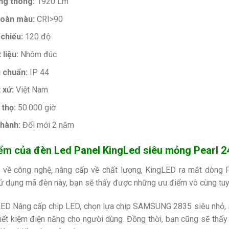
ng thông:
1920 Lm
hoàn màu:
CRI>90
chiếu:
120 độ
 liệu:
Nhôm đúc
 chuẩn:
IP 44
 xứ:
Việt Nam
 thọ:
50.000 giờ
hành:
Đổi mới 2 năm
ểm của đèn Led Panel KingLed siêu mỏng Pearl
n về công nghệ, nâng cấp về chất lượng, KingLED ra mắt dòng P
ử dụng mã đèn này, bạn sẽ thấy được những ưu điểm vô cùng tuyệt
ED Nâng cấp chip LED, chọn lựa chip SAMSUNG 2835 siêu nhỏ, siê
 tiết kiệm điện năng cho người dùng. Đồng thời, bạn cũng sẽ thấy