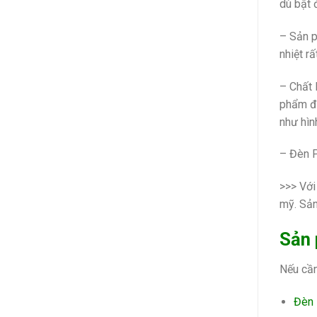
dù bật 
– Sản p
nhiệt rấ
– Chất 
phẩm đạ
như hìn
– Đèn P
>>> Với
mỹ. Sản
Sản 
Nếu cầ
Đèn 