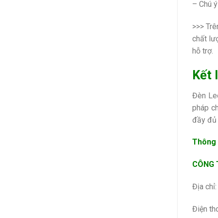
– Chú ý
>>> Trê
chất lư
hỗ trợ.
Kết 
Đèn Led
pháp ch
đầy đủ 
Thông t
CÔNG T
Địa chỉ
Điện th