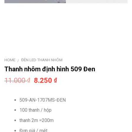
HOME
ĐÈN LED THANH NHÔM
/
Thanh nhôm định hình 509 Đen
Original
Current
11.000
8.250
₫
₫
price
price
was:
is:
509-AN-1707MS-ĐEN
11.000 ₫.
8.250 ₫.
100 thanh / hộp
thanh 2m =200m
Đơn giá / mét