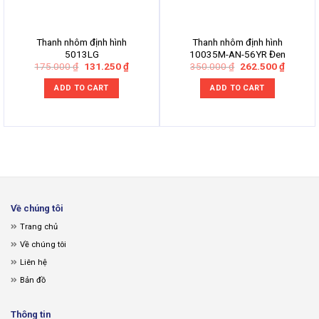
Thanh nhôm định hình
Thanh nhôm định hình
5013LG
10035M-AN-56YR Đen
Original
Current
Original
Current
175.000
₫
131.250
₫
350.000
₫
262.500
₫
price
price
price
price
was:
is:
was:
is:
ADD TO CART
ADD TO CART
175.000 ₫.
131.250 ₫.
350.000 ₫.
262.500
Về chúng tôi
Trang chủ
Về chúng tôi
Liên hệ
Bản đồ
Thông tin