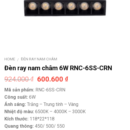
HOME
ĐÈN RAY NAM CHÂM
/
Đèn ray nam châm 6W RNC-6SS-CRN
Original
Current
924.000
600.600
₫
₫
price
price
Mã sản phẩm:
RNC-6SS-CRN
was:
is:
Công suất:
6W
924.000 ₫.
600.600 ₫.
Ánh sáng:
Trắng – Trung tính – Vàng
Nhiệt độ màu:
6500K – 4000K – 3000K
Kích thước:
118*22*118
Quang thông:
450/ 500/ 550