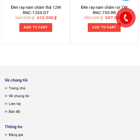
Đèn ray nam châm thả 12W
Đèn ray nam châm rọi 7W
RNC-12SS-DT
RNC-7SS-RR
Original
Current
Original
Current
942.000
₫
612.300
₫
780.000
₫
507.000
₫
price
price
price
price
was:
is:
was:
is:
ADD TO CART
ADD TO CART
942.000 ₫.
612.300 ₫.
780.000 ₫.
507.000
Về chúng tôi
Trang chủ
Về chúng tôi
Liên hệ
Bản đồ
Thông tin
Bảng giá