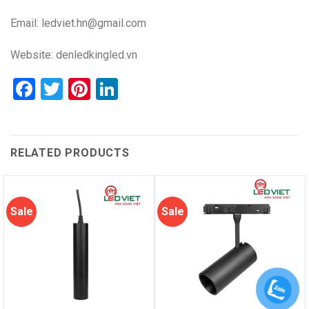
Email: ledviet.hn@gmail.com
Website:
denledkingled.vn
Facebook
Twitter
Pinterest
LinkedIn
RELATED PRODUCTS
Sale
Sale