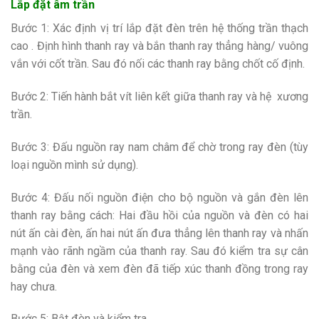
Lắp đặt âm trần
Bước 1: Xác định vị trí lắp đặt đèn trên hệ thống trần thạch
cao . Định hình thanh ray và bắn thanh ray thẳng hàng/ vuông
vắn với cốt trần. Sau đó nối các thanh ray bằng chốt cố định.
Bước 2: Tiến hành bắt vít liên kết giữa thanh ray và hệ xương
trần.
Bước 3: Đấu nguồn ray nam châm để chờ trong ray đèn (tùy
loại nguồn mình sử dụng).
Bước 4: Đấu nối nguồn điện cho bộ nguồn và gắn đèn lên
thanh ray bằng cách: Hai đầu hồi của nguồn và đèn có hai
nút ấn cài đèn, ấn hai nút ấn đưa thẳng lên thanh ray và nhấn
mạnh vào rãnh ngầm của thanh ray. Sau đó kiểm tra sự cân
bằng của đèn và xem đèn đã tiếp xúc thanh đồng trong ray
hay chưa.
Bước 5: Bật đèn và kiểm tra.