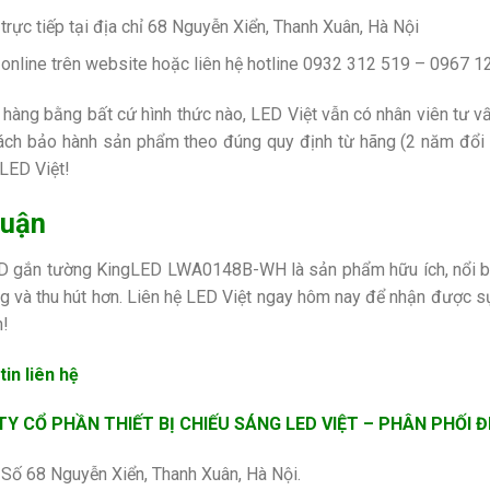
trực tiếp tại địa chỉ 68 Nguyễn Xiển, Thanh Xuân, Hà Nội
online trên website hoặc liên hệ hotline
0932 312 519 – 0967 12
hàng bằng bất cứ hình thức nào, LED Việt vẫn có nhân viên tư vấn,
ách bảo hành sản phẩm theo đúng quy định từ hãng (2 năm đổi 
LED Việt!
luận
 gắn tường KingLED LWA0148B-WH là sản phẩm hữu ích, nổi bật
g và thu hút hơn. Liên hệ LED Việt ngay hôm nay để nhận được sự
!
in liên hệ
Y CỔ PHẦN THIẾT BỊ CHIẾU SÁNG LED VIỆT – PHÂN PHỐI 
: Số 68 Nguyễn Xiển, Thanh Xuân, Hà Nội.