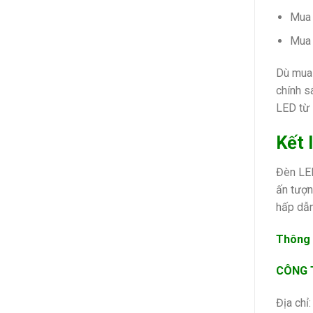
Mua 
Mua 
Dù mua 
chính s
LED từ 
Kết 
Đèn LED
ấn tượn
hấp dẫn
Thông t
CÔNG T
Địa chỉ