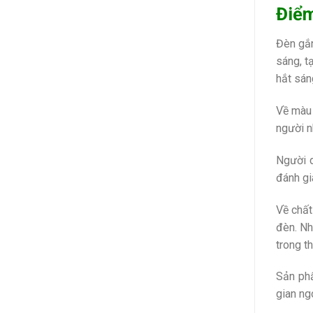
Điểm
Đèn gắ
sáng, t
hắt sán
Về màu 
người n
Người d
đánh gi
Về chất
đèn. Nh
trong th
Sản phẩ
gian ngo