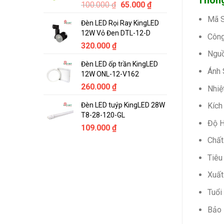
Thông
Original
Current
100.000
₫
65.000
₫
price
price
Mã 
Đèn LED Rọi Ray KingLED
was:
is:
12W Vỏ Đen DTL-12-D
100.000 ₫.
65.000 ₫.
Công
320.000
₫
Nguồ
Đèn LED ốp trần KingLED
Ánh 
12W ONL-12-V162
260.000
₫
Nhiệ
Đèn LED tuýp KingLED 28W
Kích
T8-28-120-GL
Độ H
109.000
₫
Chất
Tiêu
Xuất
Tuổi
Bảo 