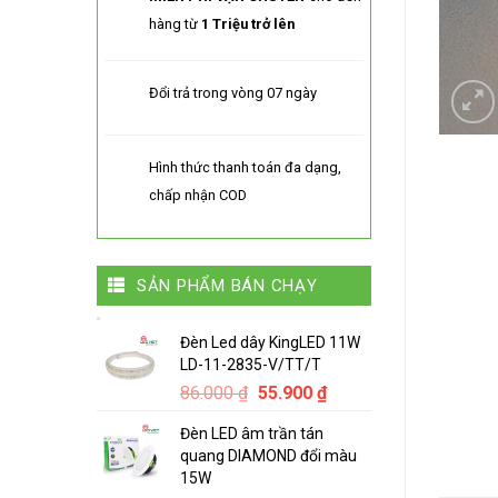
hàng từ
1 Triệu trở lên
Đổi trả trong vòng 07 ngày
Hình thức thanh toán đa dạng,
chấp nhận COD
SẢN PHẨM BÁN CHẠY
Đèn Led dây KingLED 11W
LD-11-2835-V/TT/T
Original
Current
86.000
₫
55.900
₫
price
price
Đèn LED âm trần tán
was:
is:
quang DIAMOND đổi màu
86.000 ₫.
55.900 ₫.
15W