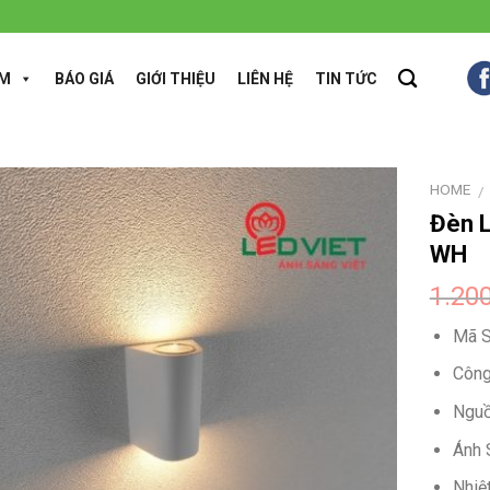
ẨM
BÁO GIÁ
GIỚI THIỆU
LIÊN HỆ
TIN TỨC
HOME
/
Đèn 
WH
1.20
Mã 
Công
Nguồ
Ánh 
Nhiệ