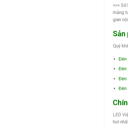
>>> Sở 
mảng tư
gian nộ
Sản 
Quý khá
Đèn
Đèn
Đèn
Đèn
Chín
LED Việ
hot nhấ