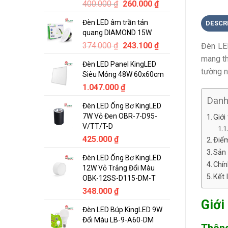
Original
Current
400.000
₫
260.000
₫
price
price
Đèn LED âm trần tán
DESCR
was:
is:
quang DIAMOND 15W
400.000 ₫.
260.000 ₫.
Original
Current
374.000
₫
243.100
₫
Đèn LE
price
price
mang th
Đèn LED Panel KingLED
was:
is:
tường n
Siêu Mỏng 48W 60x60cm
374.000 ₫.
243.100 ₫.
1.047.000
₫
Dan
Đèn LED Ống Bơ KingLED
7W Vỏ Đen OBR-7-D95-
Giớ
V/TT/T-D
425.000
₫
Điể
Sản
Đèn LED Ống Bơ KingLED
Chí
12W Vỏ Trắng Đổi Màu
Kết 
OBK-12SS-D115-DM-T
348.000
₫
Giới
Đèn LED Búp KingLED 9W
Đổi Màu LB-9-A60-DM