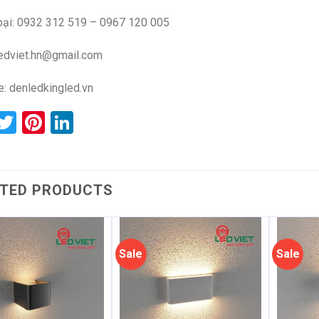
oại: 0932 312 519 – 0967 120 005
ledviet.hn@gmail.com
e:
denledkingled.vn
acebook
Twitter
Pinterest
LinkedIn
TED PRODUCTS
Sale
Sale