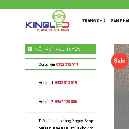
Skip
to
content
TRANG CHỦ
SẢN PH
HỖ TRỢ TRỰC TUYẾN
Sale
Gọi tư vấn
0932 312 519
Hotline 1:
0932 312 519
Hotline 2:
0967 120 005
Thời gian giao hàng 2 ngày.
Shop
MIỄN PHÍ VẬN CHUYỂN
cho đơn