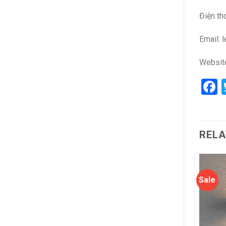
Điện th
Email: 
Websit
F
RELA
Sale