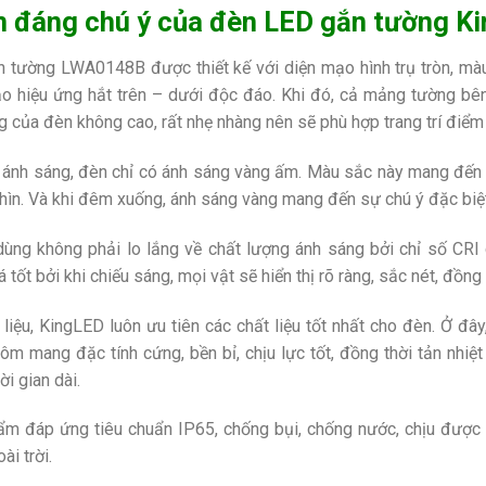
 đáng chú ý của đèn LED gắn tường
n tường
LWA0148B được thiết kế với diện mạo hình trụ tròn, mà
ạo hiệu ứng hắt trên – dưới độc đáo. Khi đó, cả mảng tường bê
g của đèn không cao, rất nhẹ nhàng nên sẽ phù hợp trang trí điểm 
ánh sáng, đèn chỉ có ánh sáng vàng ấm. Màu sắc này mang đến v
hìn. Và khi đêm xuống, ánh sáng vàng mang đến sự chú ý đặc biệt
ùng không phải lo lắng về chất lượng ánh sáng bởi chỉ số CRI
á tốt bởi khi chiếu sáng, mọi vật sẽ hiển thị rõ ràng, sắc nét, đồn
 liệu, KingLED luôn ưu tiên các chất liệu tốt nhất cho đèn. Ở đ
ôm mang đặc tính cứng, bền bỉ, chịu lực tốt, đồng thời tản nhi
ời gian dài.
m đáp ứng tiêu chuẩn IP65, chống bụi, chống nước, chịu được 
ài trời.