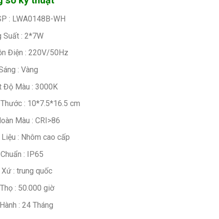
 số kỹ thuật
SP : LWA0148B-WH
 Suất : 2*7W
n Điện : 220V/50Hz
Sáng : Vàng
t Độ Màu : 3000K
 Thước : 10*7.5*16.5 cm
oàn Màu : CRI>86
 Liệu : Nhôm cao cấp
 Chuẩn : IP65
 Xứ : trung quốc
 Thọ : 50.000 giờ
Hành : 24 Tháng