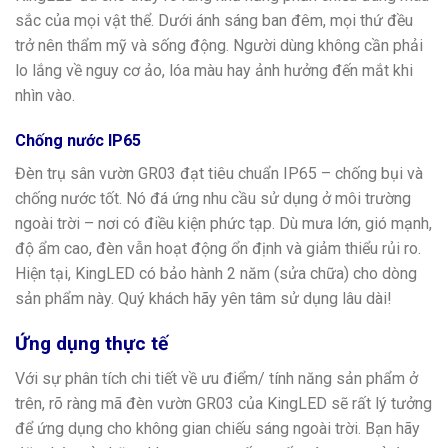
sắc của mọi vật thể. Dưới ánh sáng ban đêm, mọi thứ đều
trở nên thẩm mỹ và sống động. Người dùng không cần phải
lo lắng về nguy cơ ảo, lóa màu hay ảnh hưởng đến mắt khi
nhìn vào.
Chống nước IP65
Đèn trụ sân vườn GR03 đạt tiêu chuẩn IP65 – chống bụi và
chống nước tốt. Nó đá ứng nhu cầu sử dụng ở môi trường
ngoài trời – nơi có điều kiện phức tạp. Dù mưa lớn, gió mạnh,
độ ẩm cao, đèn vẫn hoạt động ổn định và giảm thiểu rủi ro.
Hiện tại, KingLED có bảo hành 2 năm (sửa chữa) cho dòng
sản phẩm này. Quý khách hãy yên tâm sử dụng lâu dài!
Ứng dụng thực tế
Với sự phân tích chi tiết về ưu điểm/ tính năng sản phẩm ở
trên, rõ ràng mã đèn vườn GR03 của KingLED sẽ rất lý tưởng
để ứng dụng cho không gian chiếu sáng ngoài trời. Bạn hãy