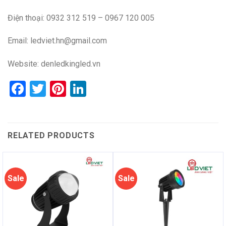
Điện thoại: 0932 312 519 – 0967 120 005
Email: ledviet.hn@gmail.com
Website:
denledkingled.vn
Facebook
Twitter
Pinterest
LinkedIn
RELATED PRODUCTS
Sale
Sale