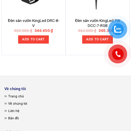
Đèn sân vườn KingLed DRC-8-
Đèn sân vườn KingLed 7W
V
DCC-7-RGB
Original
Current
Original
Current
533.000
₫
346.450
₫
562.000
₫
365.300
₫
price
price
price
price
was:
is:
was:
is:
ADD TO CART
ADD TO CART
533.000 ₫.
346.450 ₫.
562.000 ₫.
365.300
Về chúng tôi
Trang chủ
Về chúng tôi
Liên hệ
Bản đồ