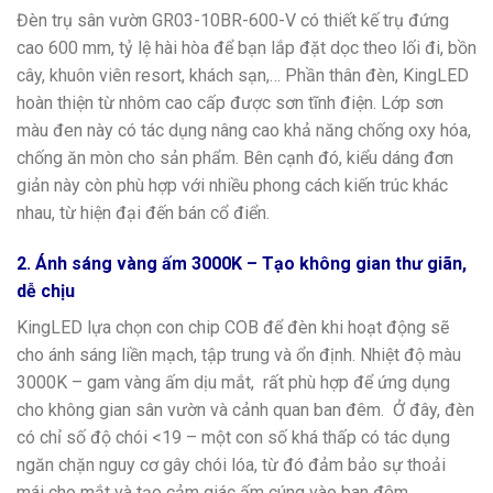
Đèn trụ sân vườn GR03-10BR-600-V có thiết kế trụ đứng
cao 600 mm, tỷ lệ hài hòa để bạn lắp đặt dọc theo lối đi, bồn
cây, khuôn viên resort, khách sạn,… Phần thân đèn, KingLED
hoàn thiện từ nhôm cao cấp được sơn tĩnh điện. Lớp sơn
màu đen này có tác dụng nâng cao khả năng chống oxy hóa,
chống ăn mòn cho sản phẩm. Bên cạnh đó, kiểu dáng đơn
giản này còn phù hợp với nhiều phong cách kiến trúc khác
nhau, từ hiện đại đến bán cổ điển.
2. Ánh sáng vàng ấm 3000K – Tạo không gian thư giãn,
dễ chịu
KingLED lựa chọn con chip COB để đèn khi hoạt động sẽ
cho ánh sáng liền mạch, tập trung và ổn định. Nhiệt độ màu
3000K – gam vàng ấm dịu mắt, rất phù hợp để ứng dụng
cho không gian sân vườn và cảnh quan ban đêm. Ở đây, đèn
có chỉ số độ chói <19 – một con số khá thấp có tác dụng
ngăn chặn nguy cơ gây chói lóa, từ đó đảm bảo sự thoải
mái cho mắt và tạo cảm giác ấm cúng vào ban đêm.