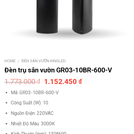
HOME
ĐÈN SÂN VƯỜN KINGLED
/
Đèn trụ sân vườn GR03-10BR-600-V
Original
Current
1.773.000
1.152.450
₫
₫
price
price
Mã: GR03-10BR-600-V
was:
is:
1.773.000 ₫.
1.152.450 ₫.
Công Suất (W): 10
Nguồn Điện: 220VAC
Nhiệt Độ Màu: 3000K
Kích Thước (mm): 130*600