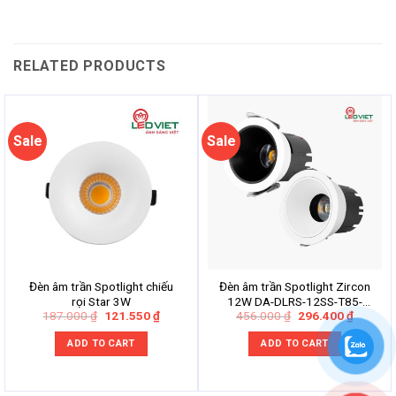
RELATED PRODUCTS
Sale
Sale
Đèn âm trần Spotlight chiếu
Đèn âm trần Spotlight Zircon
rọi Star 3W
12W DA-DLRS-12SS-T85-
Original
Current
Original
Current
187.000
₫
121.550
₫
456.000
₫
296.400
₫
V/TT/T
price
price
price
price
was:
is:
was:
is:
ADD TO CART
ADD TO CART
187.000 ₫.
121.550 ₫.
456.000 ₫.
296.400