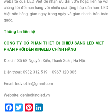
website của LED Việt để nhận ưu đãi 30% hoặc liên hệ với
chúng tôi để mua hàng với nhiều quà tặng hấp dẫn hơn. LED
Việt sẵn hàng, giao ngay trong ngày và giao nhanh trên toàn
quốc.
Thông tin liên hệ
CÔNG TY CỔ PHẦN THIẾT BỊ CHIẾU SÁNG LED VIỆT –
PHÂN PHỐI ĐÈN KINGLED CHÍNH HÃNG
Địa chỉ: Số 68 Nguyễn Xiển, Thanh Xuân, Hà Nội.
Điện thoại: 0932 312 519 – 0967 120 005
Email: ledviet.hn@gmail.com
Website:
denledkingled.vn
Facebook
Twitter
Pinterest
LinkedIn