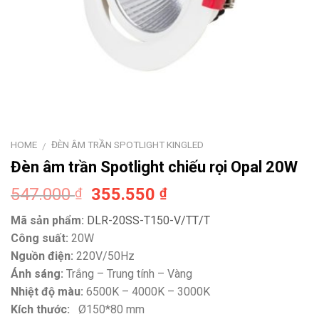
HOME
ĐÈN ÂM TRẦN SPOTLIGHT KINGLED
/
Đèn âm trần Spotlight chiếu rọi Opal 20W
Original
Current
547.000
355.550
₫
₫
price
price
Mã sản phẩm:
DLR-20SS-T150-V/TT/T
was:
is:
Công suất:
20W
547.000 ₫.
355.550 ₫.
Nguồn điện:
220V/50Hz
Ánh sáng:
Trắng – Trung tính – Vàng
Nhiệt độ màu:
6500K – 4000K – 3000K
Kích thước:
Ø150*80 mm