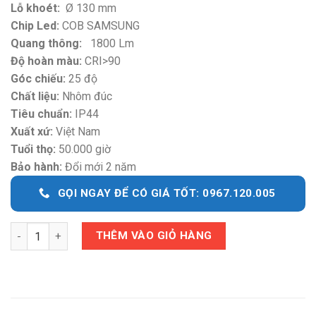
Lỗ khoét:
Ø 130 mm
Chip Led:
COB SAMSUNG
Quang thông:
1800 Lm
Độ hoàn màu:
CRI>90
Góc chiếu:
25 độ
Chất liệu:
Nhôm đúc
Tiêu chuẩn:
IP44
Xuất xứ:
Việt Nam
Tuổi thọ:
50.000 giờ
Bảo hành:
Đổi mới 2 năm
GỌI NGAY ĐỂ CÓ GIÁ TỐT: 0967.120.005
Quantity
THÊM VÀO GIỎ HÀNG