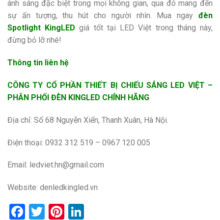
ánh sáng đặc biệt trong mọi không gian, qua đó mang đến
sự ấn tượng, thu hút cho người nhìn. Mua ngay
đèn
Spotlight KingLED
giá tốt tại LED Việt trong tháng này,
đừng bỏ lỡ nhé!
Thông tin liên hệ
CÔNG TY CỔ PHẦN THIẾT BỊ CHIẾU SÁNG LED VIỆT –
PHÂN PHỐI ĐÈN KINGLED CHÍNH HÃNG
Địa chỉ: Số 68 Nguyễn Xiển, Thanh Xuân, Hà Nội.
Điện thoại: 0932 312 519 – 0967 120 005
Email: ledviet.hn@gmail.com
Website:
denledkingled.vn
Facebook
Twitter
Pinterest
LinkedIn