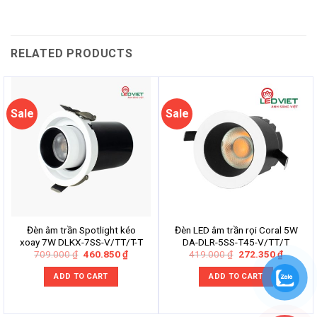
RELATED PRODUCTS
Sale
Sale
Đèn âm trần Spotlight kéo
Đèn LED âm trần rọi Coral 5W
xoay 7W DLKX-7SS-V/TT/T-T
DA-DLR-5SS-T45-V/TT/T
Original
Current
Original
Current
709.000
₫
460.850
₫
419.000
₫
272.350
₫
price
price
price
price
was:
is:
was:
is:
ADD TO CART
ADD TO CART
709.000 ₫.
460.850 ₫.
419.000 ₫.
272.350