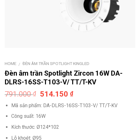
HOME
ĐÈN ÂM TRẦN SPOTLIGHT KINGLED
/
Đèn âm trần Spotlight Zircon 16W DA-
DLRS-16SS-T103-V/ TT/T-KV
Original
Current
791.000
514.150
₫
₫
price
price
Mã sản phẩm: DA-DLRS-16SS-T103-V/ TT/T-KV
was:
is:
791.000 ₫.
514.150 ₫.
Công suất: 16W
Kích thước: Ø124*102
Lỗ khoét: Ø95