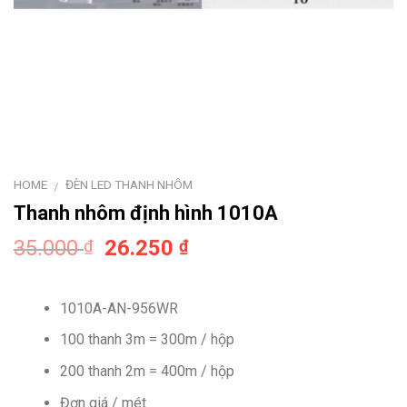
HOME
ĐÈN LED THANH NHÔM
/
Thanh nhôm định hình 1010A
Original
Current
35.000
26.250
₫
₫
price
price
was:
is:
1010A-AN-956WR
35.000 ₫.
26.250 ₫.
100 thanh 3m = 300m / hộp
200 thanh 2m = 400m / hộp
Đơn giá / mét