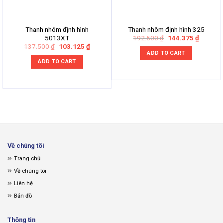
Thanh nhôm định hình
Thanh nhôm định hình 325
Original
Current
192.500
₫
144.375
₫
5013XT
price
price
Original
Current
137.500
₫
103.125
₫
was:
is:
price
price
ADD TO CART
192.500 ₫.
144.375
was:
is:
ADD TO CART
137.500 ₫.
103.125 ₫.
Về chúng tôi
Trang chủ
Về chúng tôi
Liên hệ
Bản đồ
Thông tin