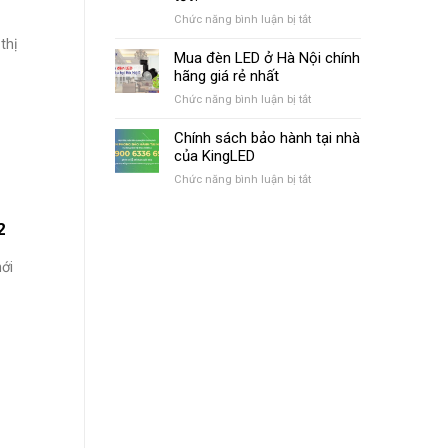
Âm
nhất
ở
Chức năng bình luận bị tắt
Trần
2021
Mua
KingLED
thị
2022
đèn
Mua đèn LED ở Hà Nội chính
cập
kingled
hãng giá rẻ nhất
nhật
ở
mới
ở
Chức năng bình luận bị tắt
đâu
nhất
Mua
tại
đèn
Chính sách bảo hành tại nhà
Đà
LED
của KingLED
Nẵng
ở
chính
ở
Chức năng bình luận bị tắt
Hà
hãng,
Chính
Nội
giá
sách
chính
tốt?
2
bảo
hãng
hành
giá
tại
ới
rẻ
nhà
nhất
của
KingLED