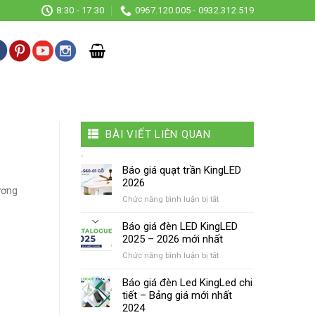
8:30 - 17:30
0967.120.005 - 0932.312.519
BÀI VIẾT LIÊN QUAN
Báo giá quạt trần KingLED
2026
ương
ở
Chức năng bình luận bị tắt
Báo
giá
Báo giá đèn LED KingLED
quạt
2025 – 2026 mới nhất
trần
ở
Chức năng bình luận bị tắt
KingLED
Báo
2026
giá
Báo giá đèn Led KingLed chi
đèn
tiết – Bảng giá mới nhất
LED
2024
KingLED