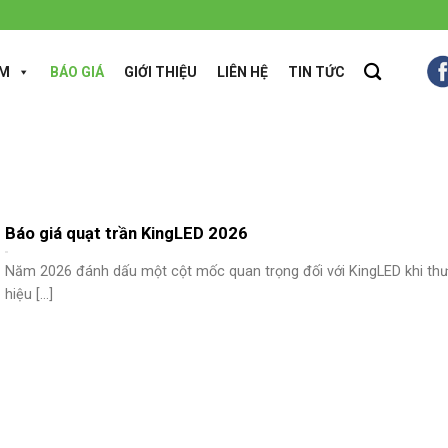
ẨM
BÁO GIÁ
GIỚI THIỆU
LIÊN HỆ
TIN TỨC
Báo giá quạt trần KingLED 2026
Năm 2026 đánh dấu một cột mốc quan trọng đối với KingLED khi th
hiệu [...]