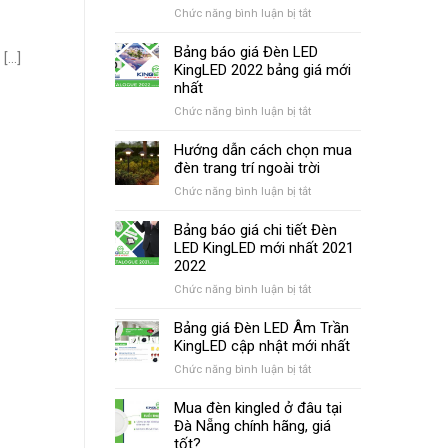
ở
Chức năng bình luận bị tắt
2025
Báo
–
giá
Bảng báo giá Đèn LED
2026
...]
đèn
KingLED 2022 bảng giá mới
mới
Led
nhất
nhất
KingLed
ở
Chức năng bình luận bị tắt
chi
Bảng
tiết
báo
Hướng dẫn cách chọn mua
–
giá
đèn trang trí ngoài trời
Bảng
Đèn
giá
ở
Chức năng bình luận bị tắt
LED
mới
Hướng
KingLED
nhất
dẫn
Bảng báo giá chi tiết Đèn
4
2022
2024
cách
LED KingLED mới nhất 2021
bảng
chọn
2022
giá
mua
mới
ở
Chức năng bình luận bị tắt
đèn
nhất
Bảng
trang
báo
Bảng giá Đèn LED Âm Trần
trí
giá
KingLED cập nhật mới nhất
ngoài
chi
trời
ở
Chức năng bình luận bị tắt
tiết
Bảng
Đèn
giá
Mua đèn kingled ở đâu tại
LED
Đèn
Đà Nẵng chính hãng, giá
KingLED
LED
tốt?
mới