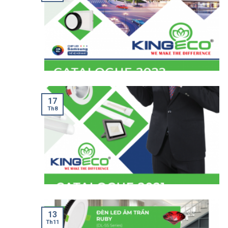
17
Th8
13
Th11