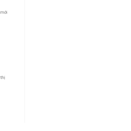
 mới
thị