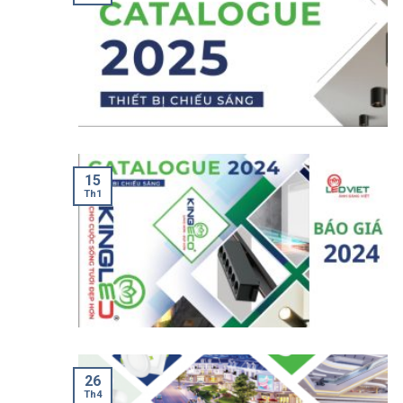
15
Th1
26
Th4