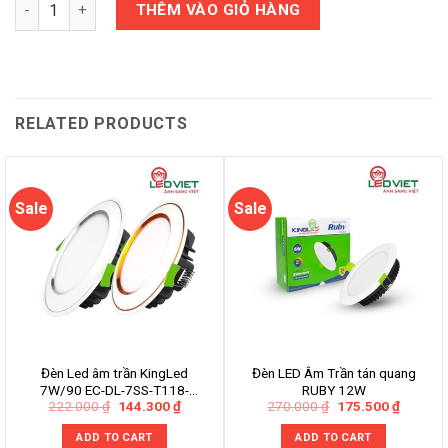
Quantity
THÊM VÀO GIỎ HÀNG
RELATED PRODUCTS
Sale
Sale
Đèn Led âm trần KingLed
Đèn LED Âm Trần tán quang
7W/90 EC-DL-7SS-T118-
RUBY 12W
Original
Current
Original
Current
222.000
₫
144.300
₫
270.000
₫
175.500
₫
V/TT/T-CV/CB
price
price
price
price
was:
is:
was:
is:
ADD TO CART
ADD TO CART
222.000 ₫.
144.300 ₫.
270.000 ₫.
175.500