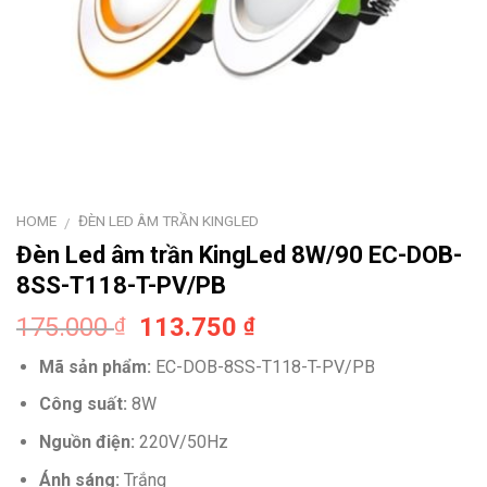
HOME
ĐÈN LED ÂM TRẦN KINGLED
/
Đèn Led âm trần KingLed 8W/90 EC-DOB-
8SS-T118-T-PV/PB
Original
Current
175.000
113.750
₫
₫
price
price
Mã sản phẩm:
EC-DOB-8SS-T118-T-PV/PB
was:
is:
175.000 ₫.
113.750 ₫.
Công suất:
8W
Nguồn điện:
220V/50Hz
Ánh sáng:
Trắng