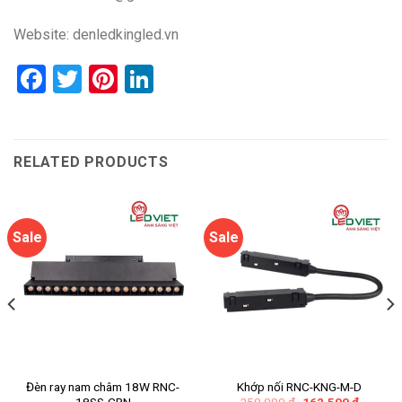
Website:
denledkingled.vn
Facebook
Twitter
Pinterest
LinkedIn
RELATED PRODUCTS
Sale
Sale
Đèn ray nam châm 18W RNC-
Khớp nối RNC-KNG-M-D
Original
Current
250.000
₫
162.500
₫