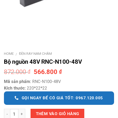
HOME
ĐÈN RAY NAM CHÂM
/
Bộ nguồn 48V RNC-N100-48V
Original
Current
872.000
566.800
₫
₫
price
price
Mã sản phẩm:
RNC-N100-48V
was:
is:
Kích thước:
220*22*22
872.000 ₫.
566.800 ₫.
GỌI NGAY ĐỂ CÓ GIÁ TỐT: 0967.120.005
Quantity
THÊM VÀO GIỎ HÀNG