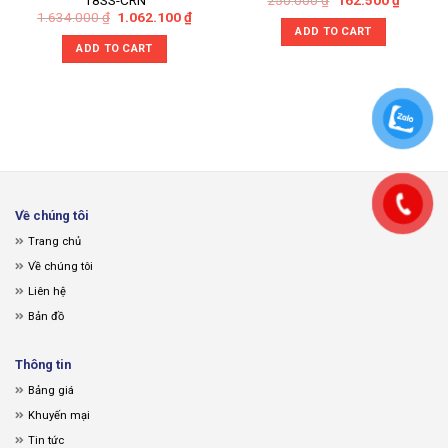
18SS-CRN
price
price
t
Original
Current
1.634.000
₫
1.062.100
₫
was:
is:
price
price
ADD TO CART
250.000 ₫.
162.500
was:
is:
ADD TO CART
0 ₫.
1.634.000 ₫.
1.062.100 ₫.
Về chúng tôi
Trang chủ
Về chúng tôi
Liên hệ
Bản đồ
Thông tin
Bảng giá
Khuyến mại
Tin tức