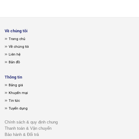
chính
giá
hành
hãng
tốt?
tại
giá
nhà
rẻ
của
nhất
KingLED
Về chúng tôi
Trang chủ
Về chúng tôi
Liên hệ
Bản đồ
Thông tin
Bảng giá
Khuyến mại
Tin tức
Tuyển dụng
Chính sách & quy định chung
Thanh toán & Vận chuyển
Bảo hành & Đổi trả