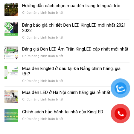
nhất
báo
Hướng dẫn cách chọn mua đèn trang trí ngoài trời
chi
giá
tiết
ở
Chức năng bình luận bị tắt
Đèn
–
Hướng
LED
Bảng
dẫn
KingLED
Bảng báo giá chi tiết Đèn LED KingLED mới nhất 2021
giá
cách
2022
2022
mới
chọn
bảng
nhất
ở
Chức năng bình luận bị tắt
mua
giá
2024
Bảng
đèn
mới
báo
trang
Bảng giá Đèn LED Âm Trần KingLED cập nhật mới nhất
nhất
giá
trí
ở
Chức năng bình luận bị tắt
chi
ngoài
Bảng
tiết
trời
giá
Mua đèn kingled ở đâu tại Đà Nẵng chính hãng, giá
Đèn
Đèn
LED
tốt?
LED
KingLED
ở
Chức năng bình luận bị tắt
Âm
mới
Mua
Trần
nhất
đèn
KingLED
Mua đèn LED ở Hà Nội chính hãng giá rẻ nhất
2021
kingled
cập
2022
ở
Chức năng bình luận bị tắt
ở
nhật
Mua
đâu
mới
đèn
Chính sách bảo hành tại nhà của KingLED
tại
nhất
LED
Đà
ở
Chức năng bình luận bị tắt
ở
Nẵng
Chính
Hà
chính
sách
Nội
hãng,
bảo