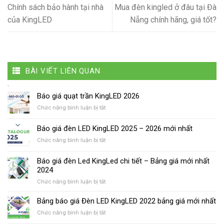
Chính sách bảo hành tại nhà
Mua đèn kingled ở đâu tại Đà
của KingLED
Nẵng chính hãng, giá tốt?
BÀI VIẾT LIÊN QUAN
Báo giá quạt trần KingLED 2026
ở
Chức năng bình luận bị tắt
Báo
giá
Báo giá đèn LED KingLED 2025 – 2026 mới nhất
quạt
ở
Chức năng bình luận bị tắt
trần
Báo
KingLED
giá
2026
Báo giá đèn Led KingLed chi tiết – Bảng giá mới nhất
đèn
2024
LED
ở
Chức năng bình luận bị tắt
KingLED
Báo
2025
giá
–
Bảng báo giá Đèn LED KingLED 2022 bảng giá mới nhất
đèn
2026
ở
Chức năng bình luận bị tắt
Led
mới
Bảng
KingLed