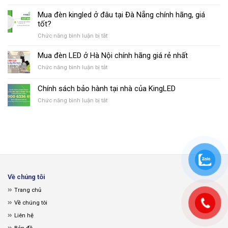
Bảng
tiết
trời
giá
Mua đèn kingled ở đâu tại Đà Nẵng chính hãng, giá
Đèn
Đèn
LED
tốt?
LED
KingLED
ở
Chức năng bình luận bị tắt
Âm
mới
Mua
Trần
nhất
đèn
KingLED
Mua đèn LED ở Hà Nội chính hãng giá rẻ nhất
2021
kingled
cập
2022
ở
Chức năng bình luận bị tắt
ở
nhật
Mua
đâu
mới
đèn
Chính sách bảo hành tại nhà của KingLED
tại
nhất
LED
Đà
ở
Chức năng bình luận bị tắt
ở
Nẵng
Chính
Hà
chính
sách
Nội
hãng,
bảo
chính
giá
hành
hãng
tốt?
tại
giá
nhà
rẻ
của
nhất
KingLED
Về chúng tôi
Trang chủ
Về chúng tôi
Liên hệ