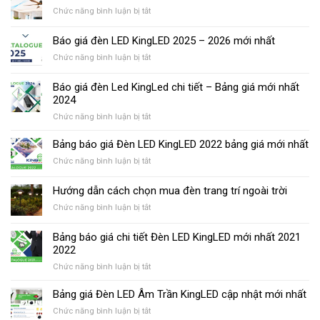
ở
Chức năng bình luận bị tắt
Báo
giá
Báo giá đèn LED KingLED 2025 – 2026 mới nhất
quạt
ở
Chức năng bình luận bị tắt
trần
Báo
KingLED
giá
2026
Báo giá đèn Led KingLed chi tiết – Bảng giá mới nhất
đèn
2024
LED
ở
Chức năng bình luận bị tắt
KingLED
Báo
2025
giá
–
Bảng báo giá Đèn LED KingLED 2022 bảng giá mới nhất
đèn
2026
ở
Chức năng bình luận bị tắt
Led
mới
Bảng
KingLed
nhất
báo
Hướng dẫn cách chọn mua đèn trang trí ngoài trời
chi
giá
tiết
ở
Chức năng bình luận bị tắt
Đèn
–
Hướng
LED
Bảng
dẫn
KingLED
Bảng báo giá chi tiết Đèn LED KingLED mới nhất 2021
giá
cách
2022
2022
mới
chọn
bảng
nhất
ở
Chức năng bình luận bị tắt
mua
giá
2024
Bảng
đèn
mới
báo
trang
Bảng giá Đèn LED Âm Trần KingLED cập nhật mới nhất
nhất
giá
trí
ở
Chức năng bình luận bị tắt
chi
ngoài