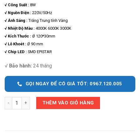
√ Công Suất :
8W
√ Nguồn Điện :
220V/50Hz
√ Ánh Sáng :
Trắng Trung tính Vàng
√ Nhiệt Độ Màu :
4000K 6000K 3000K
√ Kích Thước :
Ø 120*30mm
√ Lỗ Khoét :
Ø 90 mm
√ Chip LED :
SMD EPISTAR
√
Bảo hành:
24 tháng
GỌI NGAY ĐỂ CÓ GIÁ TỐT: 0967.120.005
Quantity
THÊM VÀO GIỎ HÀNG