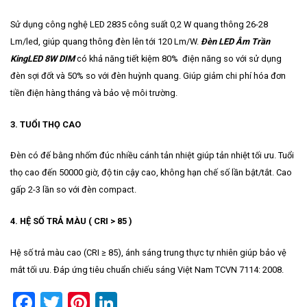
Sử dụng công nghệ LED 2835 công suất 0,2 W quang thông 26-28
Lm/led, giúp quang thông đèn lên tới 120 Lm/W.
Đèn LED Âm Trần
KingLED 8W DIM
có khả năng tiết kiệm 80% điện năng so với sử dụng
đèn sợi đốt và 50% so với đèn huỳnh quang. Giúp giảm chi phí hóa đơn
tiền điện hàng tháng và bảo vệ môi trường.
3. TUỔI THỌ CAO
Đèn có đế bằng nhốm đúc nhiều cánh tản nhiệt giúp tản nhiệt tối ưu. Tuổi
thọ cao đến 50000 giờ, độ tin cậy cao, không hạn chế số lần bật/tắt. Cao
gấp 2-3 lần so với đèn compact.
4. HỆ SỐ TRẢ MÀU ( CRI > 85 )
Hệ số trả màu cao (CRI ≥ 85), ánh sáng trung thực tự nhiên giúp bảo vệ
mắt tối ưu. Đáp ứng tiêu chuẩn chiếu sáng Việt Nam TCVN 7114: 2008.
Facebook
Twitter
Pinterest
LinkedIn