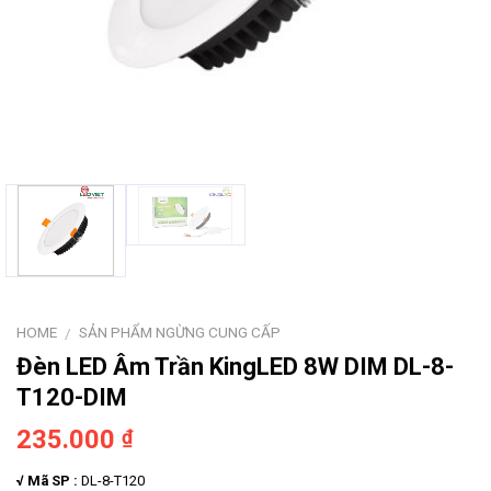
HOME
SẢN PHẨM NGỪNG CUNG CẤP
/
Đèn LED Âm Trần KingLED 8W DIM DL-8-
T120-DIM
235.000
₫
√ Mã SP :
DL-8-T120