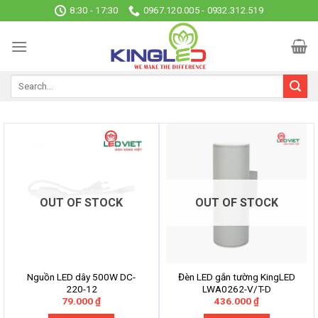
Skip
8:30 - 17:30
0967.120.005 - 0932.312.519
to
content
OUT OF STOCK
OUT OF STOCK
Nguồn LED dây 500W DC-
Đèn LED gắn tường KingLED
220-12
LWA0262-V/T-D
79.000
₫
436.000
₫