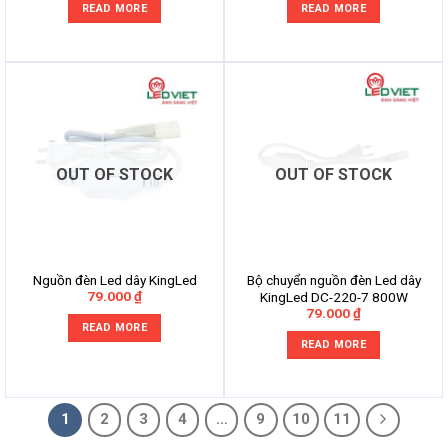
READ MORE
READ MORE
OUT OF STOCK
OUT OF STOCK
Nguồn đèn Led dây KingLed
Bộ chuyển nguồn đèn Led dây
79.000
₫
KingLed DC-220-7 800W
79.000
₫
READ MORE
READ MORE
1
2
3
4
…
9
10
11