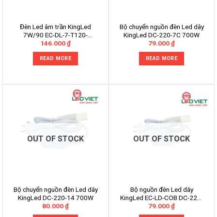
Đèn Led âm trần KingLed
Bộ chuyển nguồn đèn Led dây
7W/90 EC-DL-7-T120-
KingLed DC-220-7C 700W
146.000
₫
79.000
₫
V/TT/V
READ MORE
READ MORE
OUT OF STOCK
OUT OF STOCK
Bộ chuyển nguồn đèn Led dây
Bộ nguồn đèn Led dây
KingLed DC-220-14 700W
KingLed EC-LD-COB DC-220-
80.000
₫
79.000
₫
10