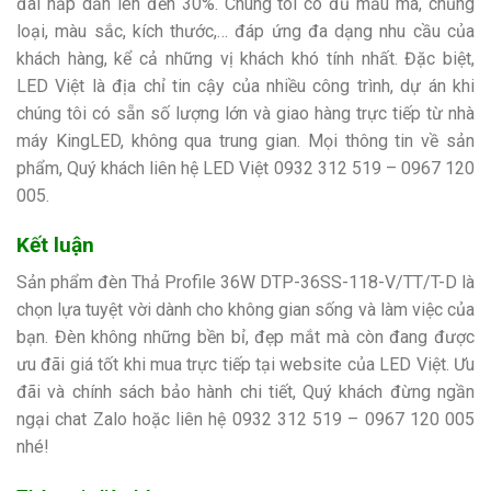
đãi hấp dẫn lên đến 30%. Chúng tôi có đủ mẫu mã, chủng
loại, màu sắc, kích thước,… đáp ứng đa dạng nhu cầu của
khách hàng, kể cả những vị khách khó tính nhất. Đặc biệt,
LED Việt là địa chỉ tin cậy của nhiều công trình, dự án khi
chúng tôi có sẵn số lượng lớn và giao hàng trực tiếp từ nhà
máy KingLED, không qua trung gian. Mọi thông tin về sản
phẩm, Quý khách liên hệ LED Việt
0932 312 519 – 0967 120
005.
Kết luận
Sản phẩm đèn Thả Profile 36W DTP-36SS-118-V/TT/T-D
là
chọn lựa tuyệt vời dành cho không gian sống và làm việc của
bạn. Đèn không những bền bỉ, đẹp mắt mà còn đang được
ưu đãi giá tốt khi mua trực tiếp tại website của LED Việt. Ưu
đãi và chính sách bảo hành chi tiết, Quý khách đừng ngần
ngại chat Zalo hoặc liên hệ
0932 312 519 – 0967 120 005
nhé!