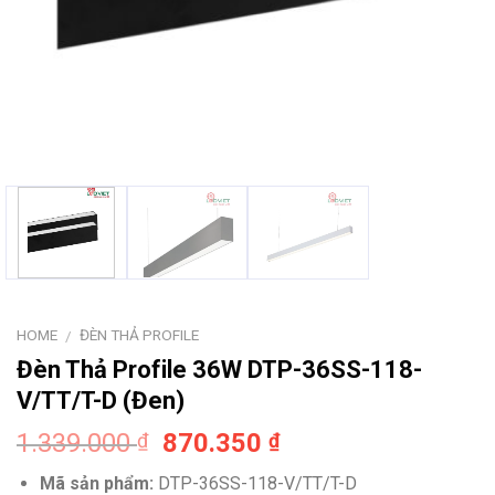
HOME
ĐÈN THẢ PROFILE
/
Đèn Thả Profile 36W DTP-36SS-118-
V/TT/T-D (Đen)
Original
Current
1.339.000
870.350
₫
₫
price
price
Mã sản phẩm:
DTP-36SS-118-V/TT/T-D
was:
is: