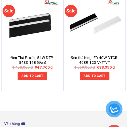
Sale
Sale
Đèn Thả Profile 54W DTP-
Đèn thả KingLED 40W DTCR-
54SS-118 (Đen)
40BR-120-V/TT/T
Original
Current
Original
Curren
1.458.000
₫
947.700
₫
1.059.000
₫
688.350
₫
price
price
price
price
was:
is:
was:
is:
ADD TO CART
ADD TO CART
1.458.000 ₫.
947.700 ₫.
1.059.000 ₫.
688.35
Về chúng tôi