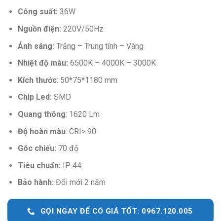
1.339.000 ₫.
870.350 ₫.
Công suất:
36W
Nguồn điện:
220V/50Hz
Ánh sáng:
Trắng – Trung tính – Vàng
Nhiệt độ màu:
6500K – 4000K – 3000K
Kích thước
:
50*75*1180 mm
Chip Led:
SMD
Quang thông
:
1620 Lm
Độ hoàn màu
:
CRI> 90
Góc chiếu:
70 độ
Tiêu chuẩn:
IP 44
Bảo hành:
Đổi mới 2 năm
GỌI NGAY ĐỂ CÓ GIÁ TỐT: 0967.120.005