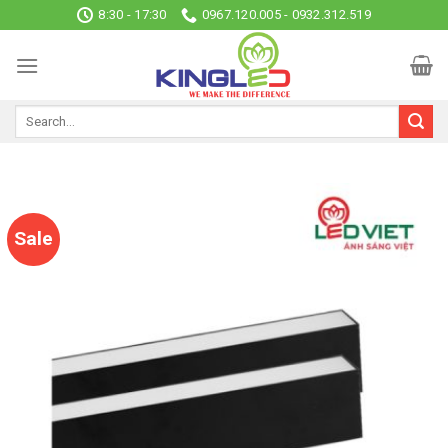
Skip
8:30 - 17:30
0967.120.005 - 0932.312.519
to
content
Sale