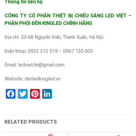
Thông tin liên hệ
CÔNG TY CỔ PHẦN THIẾT BỊ CHIẾU SÁNG LED VIỆT –
PHÂN PHỐI ĐÈN KINGLED CHÍNH HÃNG
Địa chỉ: Số 68 Nguyễn Xiển, Thanh Xuân, Hà Nội.
Điện thoại: 0932 312 519 – 0967 120 005
Email: ledviet.hn@gmail.com
Website:
denledkingled.vn
Facebook
Twitter
Pinterest
LinkedIn
RELATED PRODUCTS